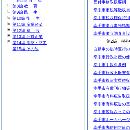
第5章
財
産
受付事務取扱要綱
第8編
教
育
幸手市市税等徴収員
第9編
民
生
幸手市税収確保特別
第10編
衛
生
第11編 産業経済
幸手市徴収事務指導
第12編
建
設
幸手市徴収調査員設
第13編 公営企業
第2節 税外
第14編 消防・防災
第15編 その他
自動車の臨時運行の
幸手市行政財産の使
幸手市手数料条例
幸手市行政不服審査
幸手市複写実費徴収
幸手市有償刊行物等
幸手市有料広告取扱
幸手市有料広告の基
幸手市広報さっての
幸手市ホームページ
幸手市郵便用封筒の