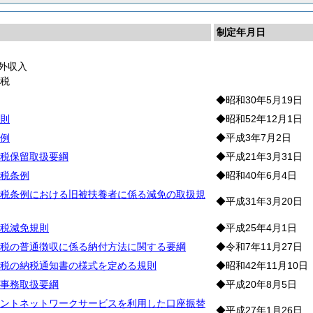
制定年月日
外収入
市
税
◆昭和30年5月19日
則
◆昭和52年12月1日
例
◆平成3年7月2日
税保留取扱要綱
◆平成21年3月31日
税条例
◆昭和40年6月4日
税条例における旧被扶養者に係る減免の取扱規
◆平成31年3月20日
税減免規則
◆平成25年4月1日
税の普通徴収に係る納付方法に関する要綱
◆令和7年11月27日
税の納税通知書の様式を定める規則
◆昭和42年11月10日
事務取扱要綱
◆平成20年8月5日
ントネットワークサービスを利用した口座振替
◆平成27年1月26日