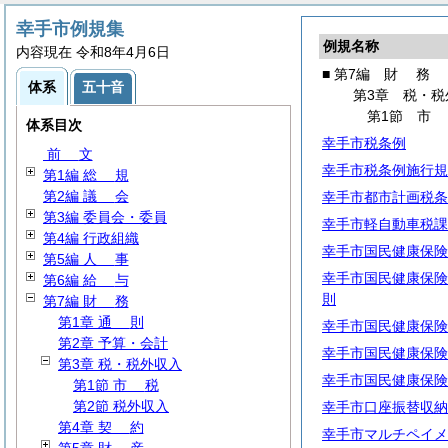
幸手市例規集
例規名称
内容現在 令和8年4月6日
■ 第7編
財
務
体系
五十音
第3章 税・税
第1節
体系目次
幸手市税条例
前
文
幸手市税条例施行規
第1編
総
規
第2編
議
会
幸手市都市計画税条
第3編 委員会・委員
幸手市軽自動車税課
第4編 行政組織
幸手市国民健康保険
第5編
人
事
幸手市国民健康保険
第6編
給
与
則
第7編
財
務
第1章
通
則
幸手市国民健康保険
第2章 予算・会計
幸手市国民健康保険
第3章 税・税外収入
幸手市国民健康保険
第1節
市
税
第2節 税外収入
幸手市口座振替収納
第4章
契
約
幸手市マルチペイメ