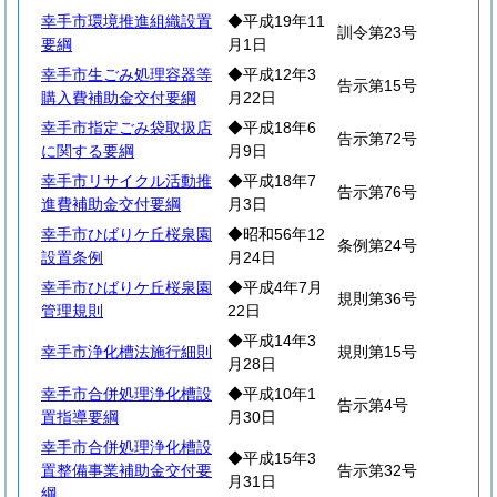
幸手市環境推進組織設置
◆平成19年11
訓令第23号
要綱
月1日
幸手市生ごみ処理容器等
◆平成12年3
告示第15号
購入費補助金交付要綱
月22日
幸手市指定ごみ袋取扱店
◆平成18年6
告示第72号
に関する要綱
月9日
幸手市リサイクル活動推
◆平成18年7
告示第76号
進費補助金交付要綱
月3日
幸手市ひばりケ丘桜泉園
◆昭和56年12
条例第24号
設置条例
月24日
幸手市ひばりケ丘桜泉園
◆平成4年7月
規則第36号
管理規則
22日
◆平成14年3
幸手市浄化槽法施行細則
規則第15号
月28日
幸手市合併処理浄化槽設
◆平成10年1
告示第4号
置指導要綱
月30日
幸手市合併処理浄化槽設
◆平成15年3
置整備事業補助金交付要
告示第32号
月31日
綱