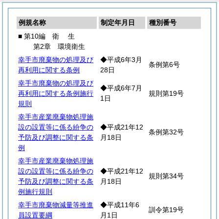
例規名称
制定年月日
種別番号
■ 第10編
衛
生
第2章 環境衛生
幸手市廃棄物の処理及び
◆平成6年3月
条例第6号
再利用に関する条例
28日
幸手市廃棄物の処理及び
◆平成6年7月
再利用に関する条例施行
規則第19号
1日
規則
幸手市産業廃棄物処理施
設の設置等に係る紛争の
◆平成21年12
条例第32号
予防及び調整に関する条
月18日
例
幸手市産業廃棄物処理施
設の設置等に係る紛争の
◆平成21年12
規則第34号
予防及び調整に関する条
月18日
例施行規則
幸手市廃棄物減量等推進
◆平成11年6
訓令第19号
員設置要綱
月1日