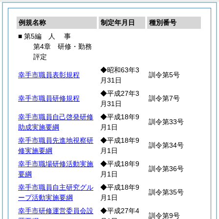
例規名称
制定年月日
種別番号
■ 第5編
人
事
第4章 研修・勤務
評定
◆昭和63年3
幸手市職員表彰規程
訓令第5号
月31日
◆平成27年3
幸手市職員研修規程
訓令第7号
月31日
幸手市職員自己啓発研修
◆平成18年9
訓令第33号
助成実施要綱
月1日
幸手市職員先進地視察研
◆平成18年9
訓令第34号
修実施要綱
月1日
幸手市職場研修活動実施
◆平成18年9
訓令第36号
要綱
月1日
幸手市職員自主研究グル
◆平成18年9
訓令第35号
ープ活動実施要綱
月1日
幸手市研修運営委員会設
◆平成27年4
訓令第9号