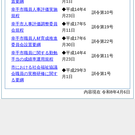
置要綱
月1日
幸手市職員人事評価実施
◆平成14年4
訓令第10号
規程
月23日
幸手市人事評価調整委員
◆平成17年5
訓令第19号
会規程
月11日
幸手市職員人材育成推進
◆平成17年6
訓令第22号
委員会設置要綱
月30日
幸手市職員に関する勤勉
◆平成14年4
訓令第11号
手当の成績率運用規程
月23日
市における社会福祉協議
◆平成29年3
会職員の実務研修に関す
訓令第1号
月1日
る要綱
内容現在 令和8年4月6日