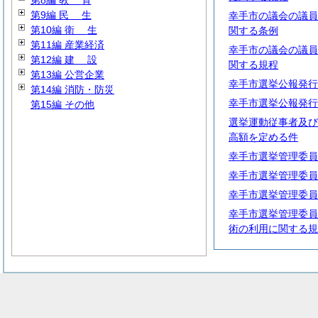
第8編
教
育
第9編
民
生
幸手市の議会の議員
第10編
衛
生
関する条例
第11編 産業経済
幸手市の議会の議員
第12編
建
設
関する規程
第13編 公営企業
幸手市選挙公報発行
第14編 消防・防災
幸手市選挙公報発行
第15編 その他
選挙運動従事者及び
高額を定める件
幸手市選挙管理委員
幸手市選挙管理委員
幸手市選挙管理委員
幸手市選挙管理委員
術の利用に関する規