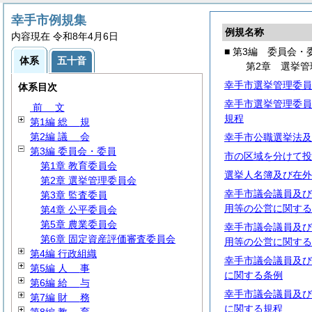
幸手市例規集
例規名称
内容現在 令和8年4月6日
■ 第3編 委員会・
体系
五十音
第2章 選挙管
幸手市選挙管理委員
体系目次
幸手市選挙管理委員
前
文
規程
第1編
総
規
第2編
議
会
幸手市公職選挙法及
第3編 委員会・委員
市の区域を分けて投
第1章 教育委員会
選挙人名簿及び在外
第2章 選挙管理委員会
幸手市議会議員及び
第3章 監査委員
用等の公営に関する
第4章 公平委員会
第5章 農業委員会
幸手市議会議員及び
第6章 固定資産評価審査委員会
用等の公営に関する
第4編 行政組織
幸手市議会議員及び
第5編
人
事
に関する条例
第6編
給
与
幸手市議会議員及び
第7編
財
務
に関する規程