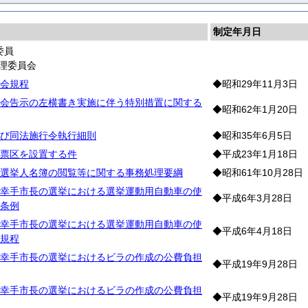
制定年月日
委員
理委員会
会規程
◆昭和29年11月3日
会告示の左横書き実施に伴う特別措置に関する
◆昭和62年1月20日
び同法施行令執行細則
◆昭和35年6月5日
票区を設置する件
◆平成23年1月18日
選挙人名簿の閲覧等に関する事務処理要綱
◆昭和61年10月28日
幸手市長の選挙における選挙運動用自動車の使
◆平成6年3月28日
条例
幸手市長の選挙における選挙運動用自動車の使
◆平成6年4月18日
規程
幸手市長の選挙におけるビラの作成の公費負担
◆平成19年9月28日
幸手市長の選挙におけるビラの作成の公費負担
◆平成19年9月28日