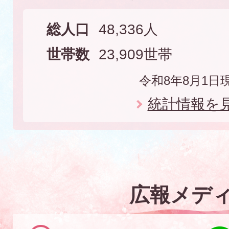
玉
県
総人口
48,336人
の
世帯数
23,909世帯
東
令和8年8月1日
部
に
統計情報を
位
置
す
る
広報メデ
市
で