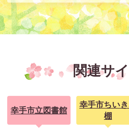
さ
れ
て
い
る。
関連サイ
幸手市ちいき
幸手市立図書館
棚