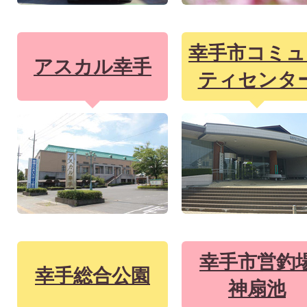
幸手市コミュ
アスカル幸手
ティセンタ
幸手市営釣
幸手総合公園
神扇池