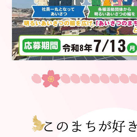
イ
ド
こ