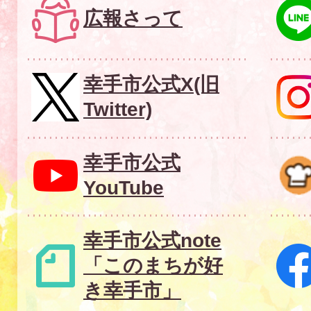
あ
広報さって
る。
幸
幸手市公式X(旧
手
Twitter)
市
が
幸手市公式
白
YouTube
く
塗
幸手市公式note
り
「このまちが好
つ
き幸手市」
ぶ