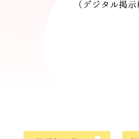
の
ま
ち
が
好
き
幸
手