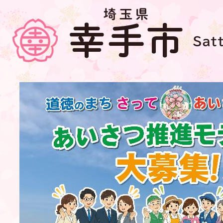
2
枚
目
の
ス
ラ