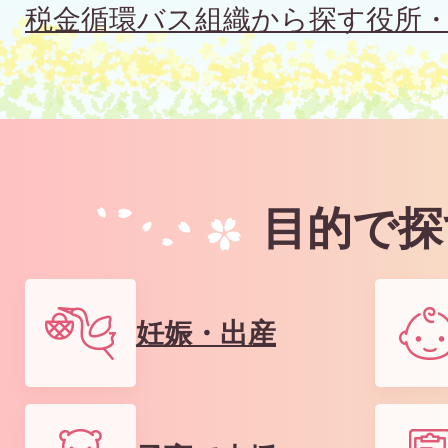
ー
税金
循環バス
組織から探す
役所
ド
で
検
索
目的で探
妊娠・出産