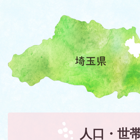
埼
玉
県
の
地
図。
幸
手
市
は
埼
人口・世