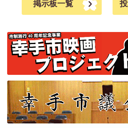
市
掲示板一覧
投
（デ
ジ
タ
ル
掲
示
板）