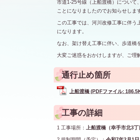
市道1-25号線（上船渡橋）につい
ことになりましたのでお知らせしま
この工事では、河川改修工事に伴う
になります。
なお、架け替え工事に伴い、歩道橋
大変ご迷惑をおかけしますが、ご理
通行止め箇所
上船渡橋 (PDFファイル: 186.5
工事の詳細
1 工事場所：
上船渡橋（幸手市北3丁
2 規制期間（予定）：
令和7年2月1日