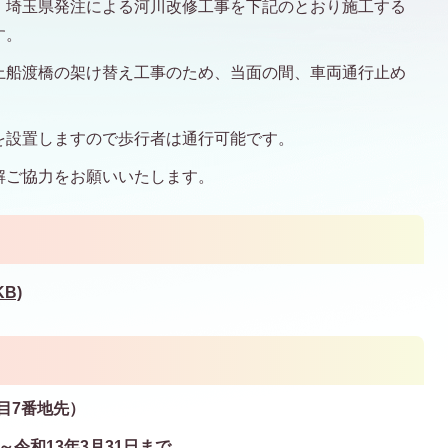
て、埼玉県発注による河川改修工事を下記のとおり施工する
す。
上船渡橋の架け替え工事のため、当面の間、車両通行止め
を設置しますので歩行者は通行可能です。
解ご協力をお願いいたします。
KB)
目7番地先）
～令和13年3月31日まで