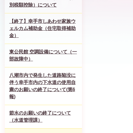
別税額控除）について
【終了】幸手市しあわせ家族ウ
ェルカム補助金（住宅取得補助
金）
東公民館 空調設備について（一
部故障中）
八潮市内で発生した道路陥没に
伴う幸手市内の下水道の使用自
粛のお願いの終了について(第6
報)
節水のお願いの終了について
（水道管理課）