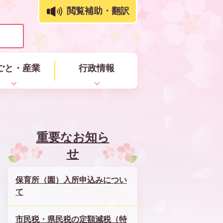
閲覧補助・翻訳
ごと・産業
行政情報
重要なお知ら
せ
保育所（園）入所申込みについ
て
市民税・県民税の定額減税（特