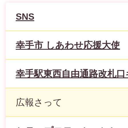
SNS
幸手市 しあわせ応援大使
幸手駅東西自由通路改札口
広報さって