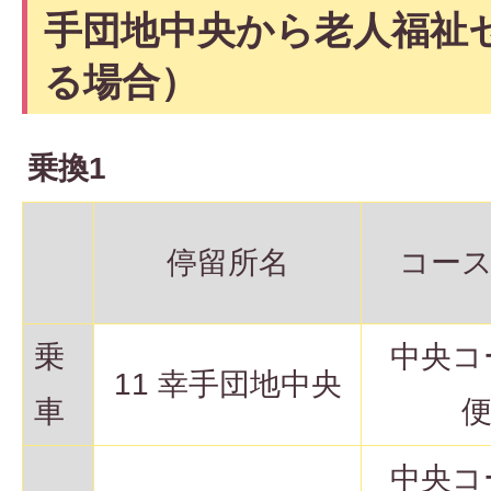
手団地中央から老人福祉
る場合）
乗換1
停留所名
コー
乗
中央コ
11 幸手団地中央
車
中央コ