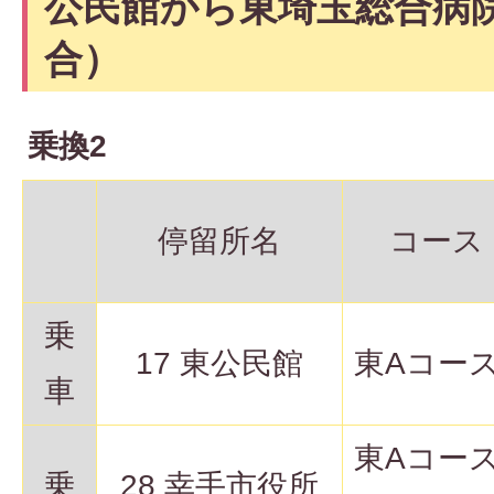
公民館から東埼玉総合病
合）
乗換2
停留所名
コース
乗
17 東公民館
東Aコー
車
東Aコー
乗
28 幸手市役所