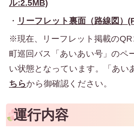
ル:2.5MB)
・
リーフレット裏面（路線図）(PD
※現在、リーフレット掲載のQ
町巡回バス「あいあい号」のペ
い状態となっています。「あい
ちら
から御確認ください。
運行内容