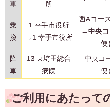
車
所
西Aコー
乗
1 幸手市役所
→
中央コ
換
→1 幸手市役所
便
降
13 東埼玉総合
中央コ
車
病院
便
ご利用にあたって