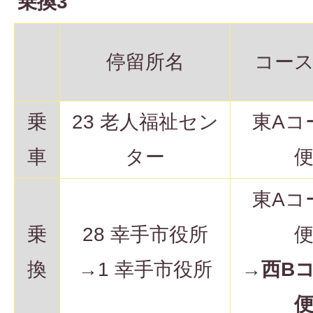
乗換3
停留所名
コー
乗
23 老人福祉セン
東Aコ
車
ター
東Aコ
乗
28 幸手市役所
換
→1 幸手市役所
→
西B