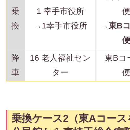
乗
1 幸手市役所
換
→1幸手市役所
→
東B
降
16 老人福祉セン
東Bコ
車
ター
乗換ケース2（東Aコース