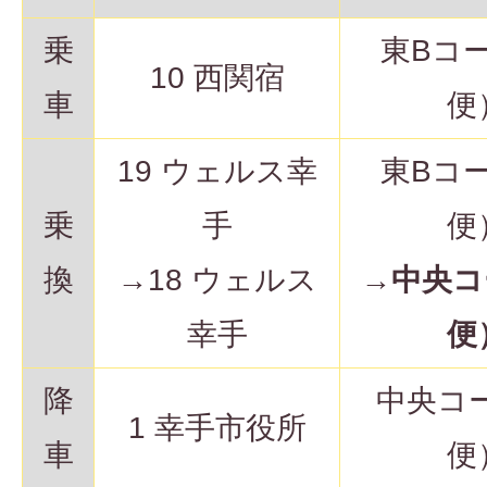
乗
東Bコ
10 西関宿
車
便
19 ウェルス幸
東Bコ
乗
手
便
換
→18 ウェルス
→
中央コ
幸手
便
降
中央コ
1 幸手市役所
車
便