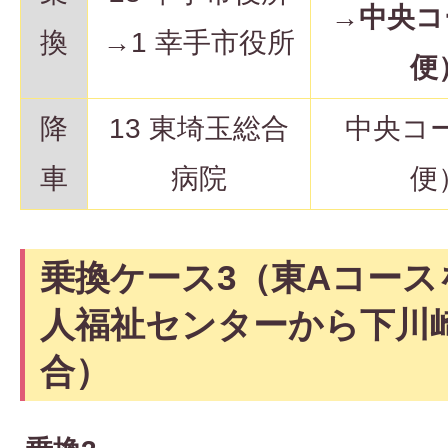
→
中央コ
換
→1 幸手市役所
便
降
13 東埼玉総合
中央コ
車
病院
便
乗換ケース3（東Aコース
人福祉センターから下川
合）