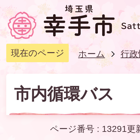
現在のページ
ホーム
行政
市内循環バス
ページ番号 :
13291
更