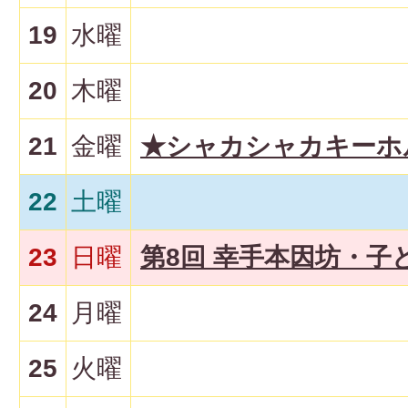
19
水曜
20
木曜
21
金曜
★シャカシャカキーホ
22
土曜
23
日曜
第8回 幸手本因坊・子
24
月曜
25
火曜