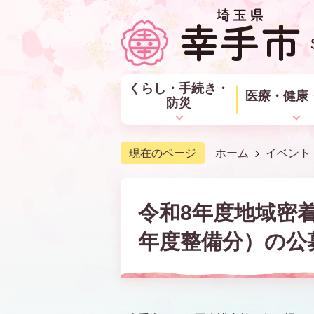
くらし・手続き・
医療・健康
防災
現在のページ
ホーム
イベント
令和8年度地域密
年度整備分）の公