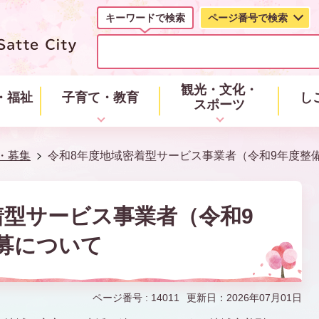
キーワードで検索
ページ番号で検索
キ
ー
ワ
ー
観光・文化・
・福祉
子育て・教育
し
ド
スポーツ
で
検
索
・募集
令和8年度地域密着型サービス事業者（令和9年度整
着型サービス事業者（令和9
募について
ページ番号 :
14011
更新日：2026年07月01日