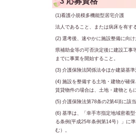
3 応募資格
(1)看護小規模多機能型居宅介護
法人であること、または病床を有す
(2) 選考後、速やかに施設整備に向
県補助金等の可否決定後に建設工事等
までに事業を開始すること。
(3) 介護保険法関係法令ほか建築
(4) 施設を整備する土地・建物が
賃貸物件の場合は、土地・建物とも
(5) 介護保険法第78条の2第4項に
(6) 基準は、「幸手市指定地域密
る条例(平成25年条例第14号）」
む）。