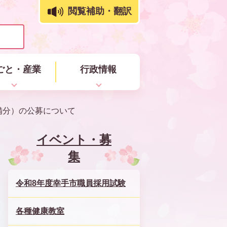
閲覧補助・翻訳
ごと・産業
行政情報
備分）の公募について
イベント・募
集
令和8年度幸手市職員採用試験
各種健康教室