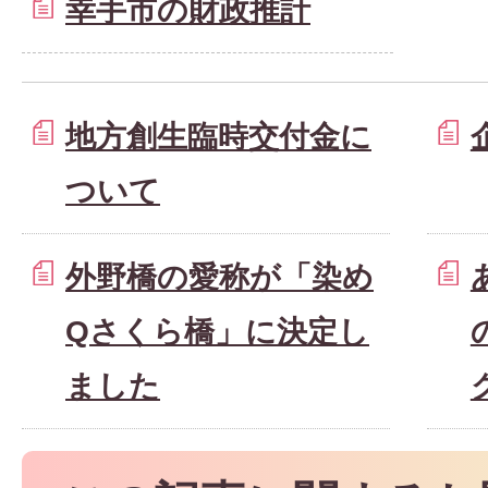
幸手市の財政推計
地方創生臨時交付金に
ついて
外野橋の愛称が「染め
Qさくら橋」に決定し
ました