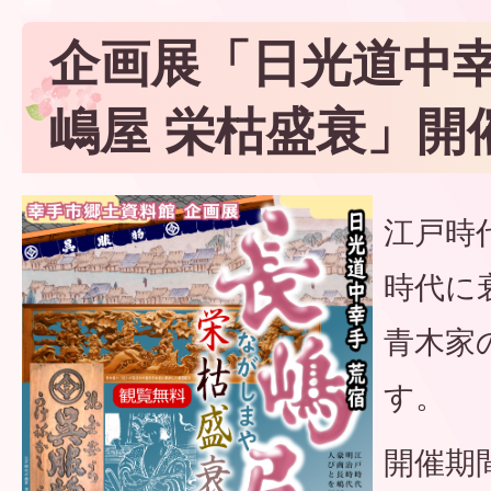
企画展「日光道中幸
嶋屋 栄枯盛衰」開
江戸時
時代に
青木家
す。
開催期間