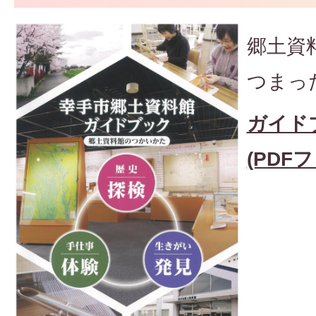
郷土資
つまっ
ガイド
(PDFフ