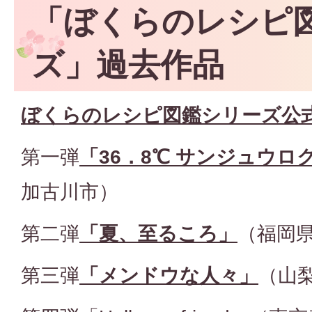
「ぼくらのレシピ
ズ」過去作品
ぼくらのレシピ図鑑シリーズ公
第一弾
「36．8℃ サンジュウロ
加古川市）
第二弾
「夏、至るころ」
（福岡
第三弾
「メンドウな人々」
（山