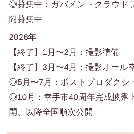
◎募集中：ガバメントクラウド
附募集中
2026年
【終了】1⽉〜2⽉：撮影準備
【終了】3⽉〜4⽉：撮影オール
◎5⽉〜7⽉：ポストプロダクシ
◎10⽉：幸⼿市40周年完成披
開、以降全国順次公開