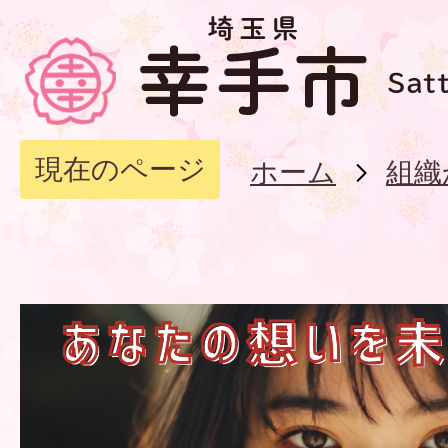
現在のページ
ホーム
組織
幸
手
市