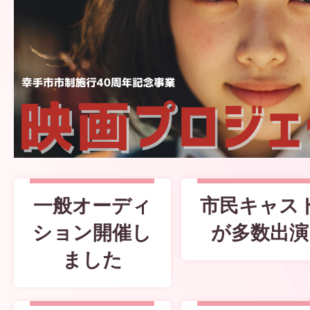
シ
テ
ィ
プ
一般オーディ
市民キャス
ション開催し
が多数出演
ロ
ました
モ