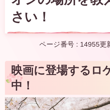
さい！
ページ番号 :
14955
更
映画に登場するロ
中！