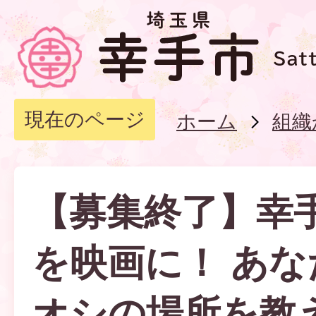
現在のページ
ホーム
組織
【募集終了】幸
を映画に！ あ
オシの場所を教