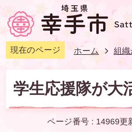
現在のページ
ホーム
組織
学生応援隊が大
ページ番号 :
14969
更