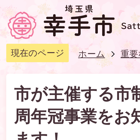
現在のページ
ホーム
重要
市が主催する市制
周年冠事業をお
ます！