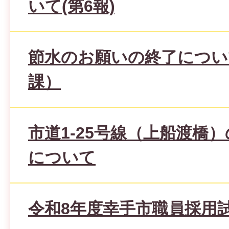
いて(第6報)
節水のお願いの終了につい
課）
市道1-25号線（上船渡橋
について
令和8年度幸手市職員採用