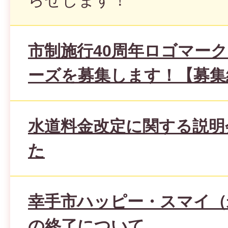
らせします！
市制施行40周年ロゴマー
ーズを募集します！【募集
水道料金改定に関する説明
た
幸手市ハッピー・スマイ（
の終了について