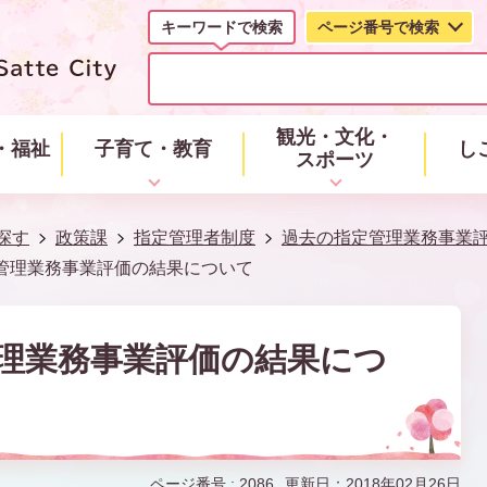
キーワードで検索
ページ番号で検索
キ
ー
ワ
ー
観光・文化・
・福祉
子育て・教育
し
ド
スポーツ
で
検
索
探す
政策課
指定管理者制度
過去の指定管理業務事業
定管理業務事業評価の結果について
管理業務事業評価の結果につ
ページ番号 :
2086
更新日：2018年02月26日