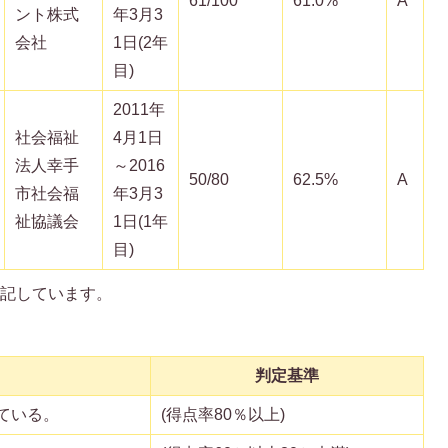
61/100
61.0%
A
ント株式
年3月3
会社
1日(2年
目)
2011年
社会福祉
4月1日
法人幸手
～2016
50/80
62.5%
A
市社会福
年3月3
祉協議会
1日(1年
目)
表記しています。
判定基準
ている。
(得点率80％以上)