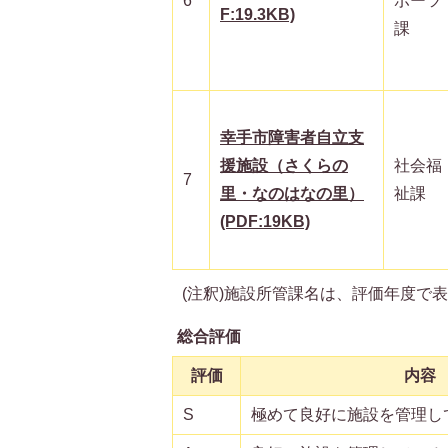
6
ポーツ
F:19.3KB)
課
幸手市障害者自立支
援施設（さくらの
社会福
7
里・なのはなの里）
祉課
(PDF:19KB)
(注釈)施設所管課名は、評価年度で
総合評価
評価
内容
S
極めて良好に施設を管理し