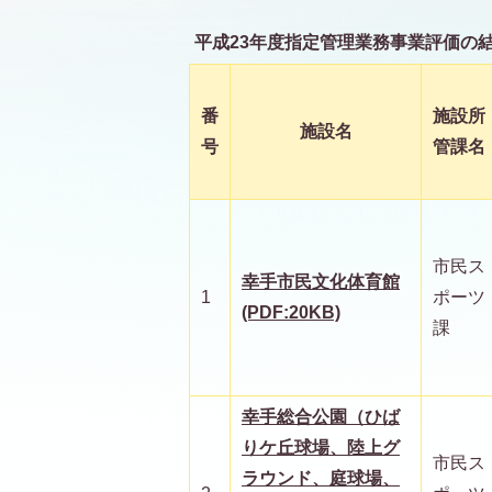
平成23年度指定管理業務事業評価の
番
施設所
施設名
号
管課名
市民ス
幸手市民文化体育館
1
ポーツ
(PDF:20KB)
課
幸手総合公園（ひば
りケ丘球場、陸上グ
市民ス
ラウンド、庭球場、