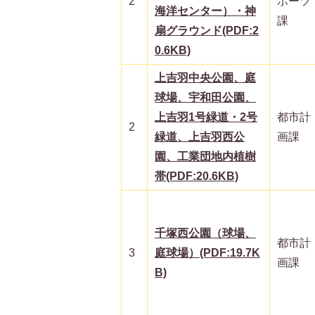
2
ポーツ
海洋センター）・神
課
扇グラウンド(PDF:2
0.6KB)
上吉羽中央公園、庭
球場、宇和田公園、
上吉羽1号緑道・2号
都市計
2
緑道、上吉羽西公
画課
園、工業団地内植樹
帯(PDF:20.6KB)
千塚西公園（球場、
都市計
3
庭球場）(PDF:19.7K
画課
B)