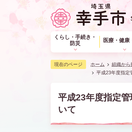
くらし・手続き・
医療・健康
防災
現在のページ
ホーム
組織から
平成23年度指
平成23年度指定
いて