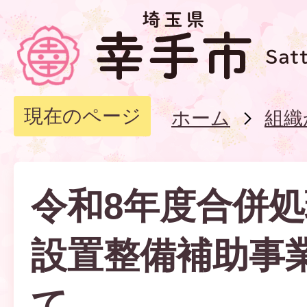
現在のページ
ホーム
組織
令和8年度合併
設置整備補助事
て