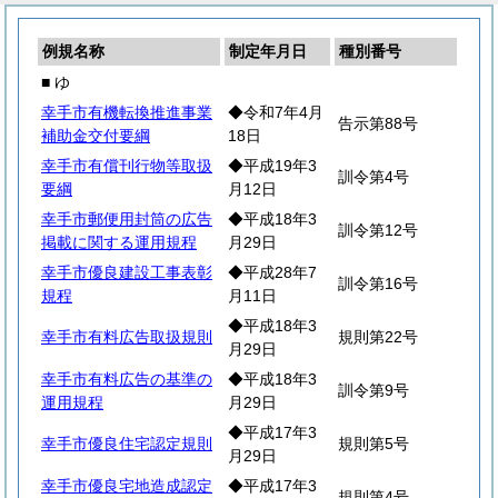
例規名称
制定年月日
種別番号
■ ゆ
幸手市有機転換推進事業
◆令和7年4月
告示第88号
補助金交付要綱
18日
幸手市有償刊行物等取扱
◆平成19年3
訓令第4号
要綱
月12日
幸手市郵便用封筒の広告
◆平成18年3
訓令第12号
掲載に関する運用規程
月29日
幸手市優良建設工事表彰
◆平成28年7
訓令第16号
規程
月11日
◆平成18年3
幸手市有料広告取扱規則
規則第22号
月29日
幸手市有料広告の基準の
◆平成18年3
訓令第9号
運用規程
月29日
◆平成17年3
幸手市優良住宅認定規則
規則第5号
月29日
幸手市優良宅地造成認定
◆平成17年3
規則第4号