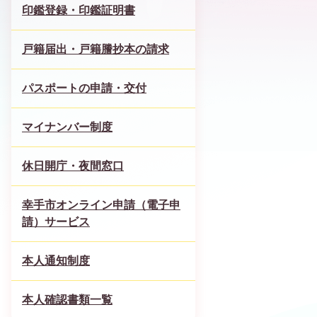
印鑑登録・印鑑証明書
戸籍届出・戸籍謄抄本の請求
パスポートの申請・交付
マイナンバー制度
休日開庁・夜間窓口
幸手市オンライン申請（電子申
請）サービス
本人通知制度
本人確認書類一覧