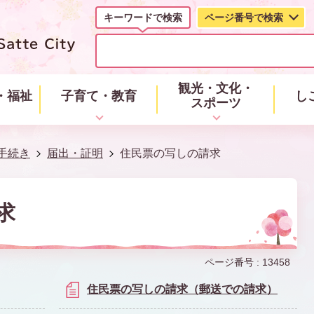
キーワードで検索
ページ番号で検索
キ
ー
ワ
ー
観光・文化・
・福祉
子育て・教育
し
ド
スポーツ
で
検
索
手続き
届出・証明
住民票の写しの請求
求
ページ番号 :
13458
住民票の写しの請求（郵送での請求）