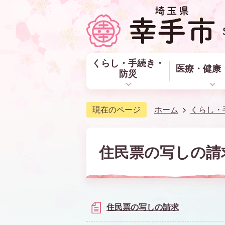
くらし・手続き・
医療・健康
防災
現在のページ
ホーム
くらし・
住民票の写しの請
住民票の写しの請求