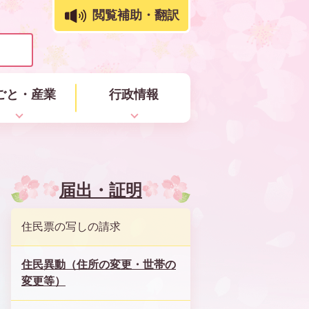
閲覧補助・翻訳
ごと・産業
行政情報
届出・証明
住民票の写しの請求
住民異動（住所の変更・世帯の
変更等）