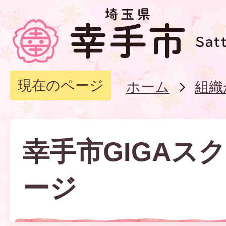
現在のページ
ホーム
組織
幸手市GIGAス
ージ