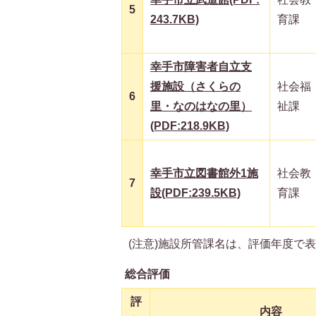
5
243.7KB)
育課
幸手市障害者自立支
援施設（さくらの
社会福
6
里・なのはなの里）
祉課
(PDF:218.9KB)
幸手市立図書館外1施
社会教
7
設(PDF:239.5KB)
育課
(注意)施設所管課名は、評価年度で
総合評価
評
内容