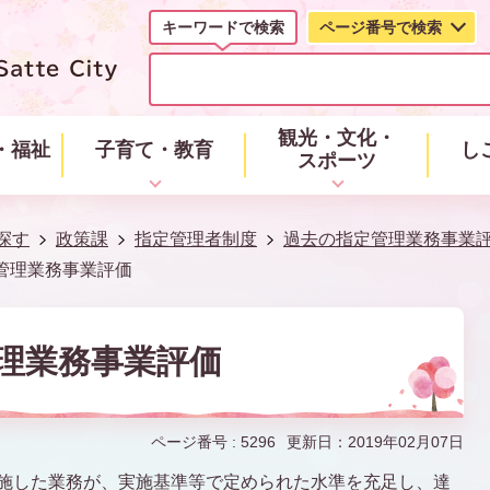
キーワードで検索
ページ番号で検索
キ
ー
ワ
ー
観光・文化・
・福祉
子育て・教育
し
ド
スポーツ
で
検
索
探す
政策課
指定管理者制度
過去の指定管理業務事業
管理業務事業評価
管理業務事業評価
ページ番号 :
5296
更新日：2019年02月07日
実施した業務が、実施基準等で定められた水準を充足し、達