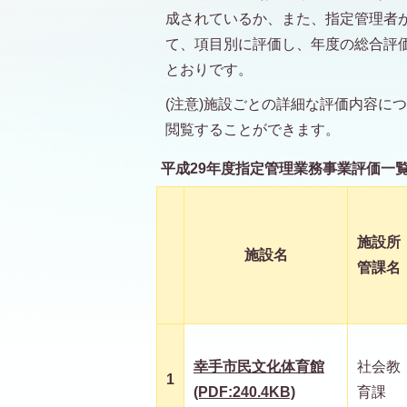
成されているか、また、指定管理者
て、項目別に評価し、年度の総合評
とおりです。
(注意)施設ごとの詳細な評価内容に
閲覧することができます。
平成29年度指定管理業務事業評価一
施設所
施設名
管課名
幸手市民文化体育館
社会教
1
(PDF:240.4KB)
育課