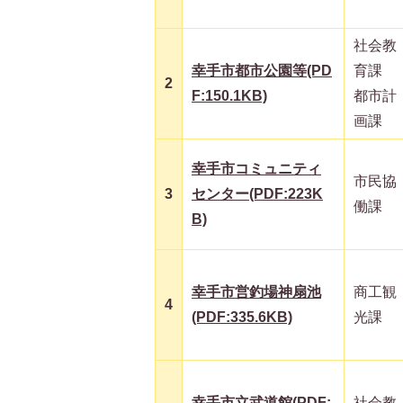
社会教
幸手市都市公園等(PD
育課
2
F:150.1KB)
都市計
画課
幸手市コミュニティ
市民協
3
センター(PDF:223K
働課
B)
幸手市営釣場神扇池
商工観
4
(PDF:335.6KB)
光課
幸手市立武道館(PDF:
社会教