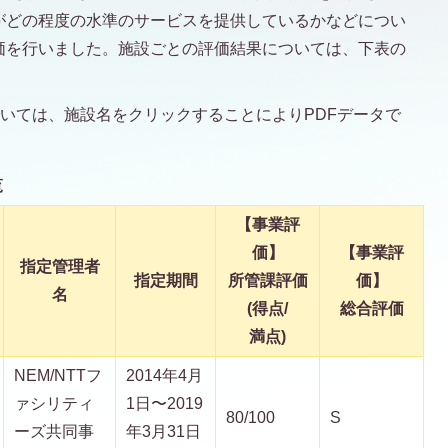
がどの程度の水準のサービスを提供しているかなどについ
価を行いました。施設ごとの評価結果については、下表の
ついては、施設名をクリックすることによりPDFデータで
覧
【事業評
価】
【事業評
指定管理者
指定期間
所管課評価
価】
名
(得点/
総合評価
満点)
NEM/NTTフ
2014年4月
ァシリティ
1日〜2019
80/100
S
ーズ共同事
年3月31日