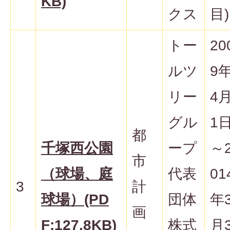
KB)
クス
目)
トー
20
ルツ
9
リー
4
グル
1
都
千塚西公園
ープ
～
市
（球場、庭
代表
01
3
計
球場）(PD
団体
年
画
F:127.8KB)
株式
月