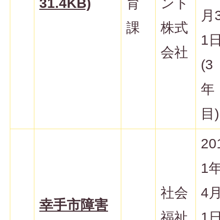
31.4KB)
育
ント
月
課
株式
1
会社
(3
年
目)
20
1
社会
4
幸手市障害
福祉
1