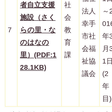
者自立支援
社
法人
～
施設（さく
会
幸手
01
7
らの里・な
教
市社
年
のはなの
育
会福
月
里）(PDF:1
課
祉協
1
28.1KB)
議会
(2
年
目)