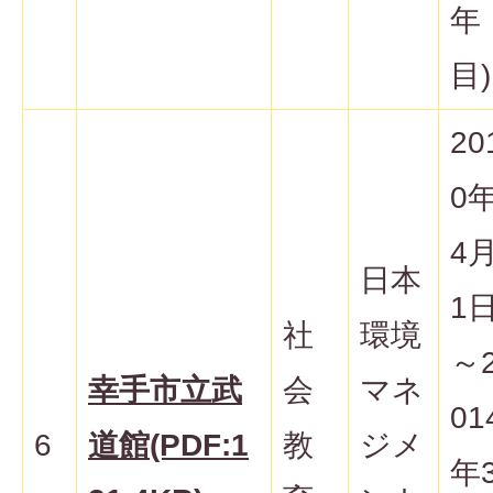
年
目)
20
0
4
日本
1
社
環境
～
幸手市立武
会
マネ
01
6
道館(PDF:1
教
ジメ
年