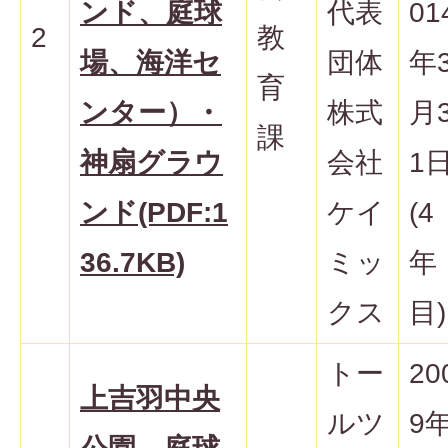
ンド、庭球
代表
01
2
教
場、海洋セ
団体
年
育
ンター）・
株式
月
課
神扇グラウ
会社
1
ンド(PDF:1
ケイ
(4
36.7KB)
ミッ
年
クス
目)
トー
20
上吉羽中央
ルツ
9