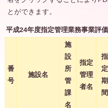
とができます。
平成24年度指定管理業務事業評
施
設
指
指定
番
所
定
施設名
管理
号
管
期
者名
課
間
名