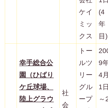
ケイ
(4
ミッ
年
クス
目)
トー
20
幸手総合公
ルツ
9
園（ひばり
リー
4
ケ丘球場、
グル
1
社
陸上グラウ
ープ
～
会