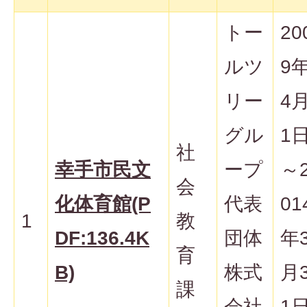
トー
20
ルツ
9
リー
4
グル
1
社
幸手市民文
ープ
～
会
化体育館(P
代表
01
1
教
DF:136.4K
団体
年
育
B)
株式
月
課
会社
1