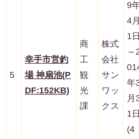
9
4
1
商
株式
～
幸手市営釣
工
会社
01
5
場 神扇池(P
観
サン
年
DF:152KB)
光
ワッ
月
課
クス
1
(4