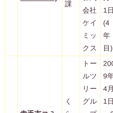
課
会社
1
ケイ
(4
ミッ
年
クス
目)
トー
20
ルツ
9
リー
4
く
グル
1