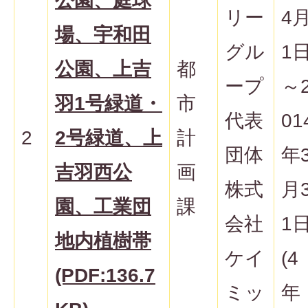
公園、庭球
リー
4
場、宇和田
グル
1
公園、上吉
都
ープ
～
羽1号緑道・
市
代表
01
2
2号緑道、上
計
団体
年
吉羽西公
画
株式
月
園、工業団
課
会社
1
地内植樹帯
ケイ
(4
(PDF:136.7
ミッ
年