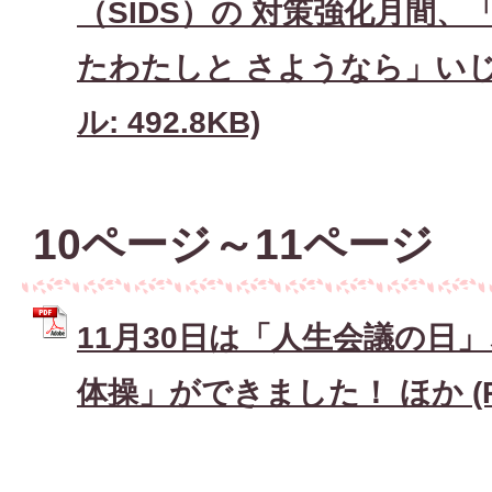
（SIDS）の 対策強化月間、
たわたしと さようなら」いじめ
ル: 492.8KB)
10ページ～11ページ
11月30日は「人生会議の日
体操」ができました！ ほか (PD