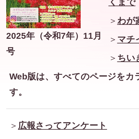
くまで
＞
わが
2025年（令和7年）11月
＞
マチ
号
＞
ちい
Web版は、すべてのページを
カ
す。
＞
広報さってアンケート