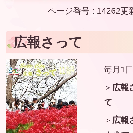
ページ番号 :
14262
更
広報さって
毎月1
＞
広報
て
＞
広報