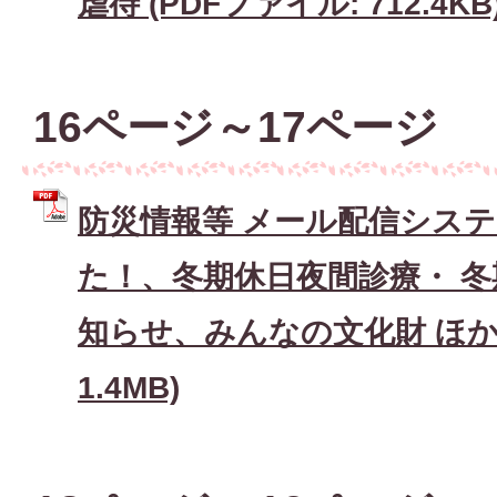
虐待 (PDFファイル: 712.4KB
16ページ～17ページ
防災情報等 メール配信シス
た！、冬期休日夜間診療・ 冬
知らせ、みんなの文化財 ほか 
1.4MB)