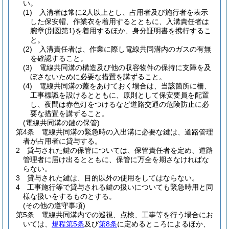
い。
(1)
入溝者は常に2人以上とし、占用者及び施行者を表示
した保安帽、作業衣を着用するとともに、入溝責任者は
腕章
(別図第1)
を着用するほか、身分証明書を携行するこ
と。
(2)
入溝責任者は、作業に際し電線共同溝内のガスの有無
を確認すること。
(3)
電線共同溝の構造及び他の収容物件の保持に支障を及
ぼさないために必要な措置を講ずること。
(4)
電線共同溝の蓋をあけておく場合は、当該箇所に柵、
工事標識を設けるとともに、原則として保安要員を配置
し、夜間は赤色灯をつけるなど道路交通の危険防止に必
要な措置を講ずること。
(電線共同溝の鍵の保管)
第4条
電線共同溝の緊急時の入出溝に必要な鍵は、道路管理
者が占用者に貸与する。
2
貸与された鍵の保管については、保管責任者を定め、道路
管理者に届け出るとともに、保管に万全を期さなければな
らない。
3
貸与された鍵は、目的以外の使用をしてはならない。
4
工事施行等で貸与される鍵の扱いについても緊急時用と同
様な扱いをするものとする。
(その他の遵守事項)
第5条
電線共同溝内での巡視、点検、工事等を行う場合にお
いては、
規程第5条
及び
第8条
に定めるところによるほか、