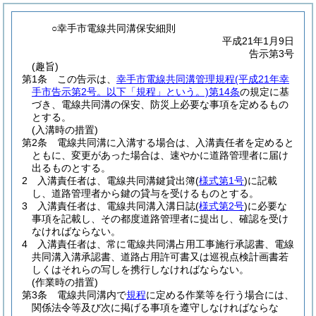
○幸手市電線共同溝保安細則
平成21年1月9日
告示第3号
(趣旨)
第1条
この告示は、
幸手市電線共同溝管理規程
(平成21年幸
手市告示第2号。以下「規程」という。)
第14条
の規定に基
づき、電線共同溝の保安、防災上必要な事項を定めるもの
とする。
(入溝時の措置)
第2条
電線共同溝に入溝する場合は、入溝責任者を定めると
ともに、変更があった場合は、速やかに道路管理者に届け
出るものとする。
2
入溝責任者は、電線共同溝鍵貸出簿
(
様式第1号
)
に記載
し、道路管理者から鍵の貸与を受けるものとする。
3
入溝責任者は、電線共同溝入溝日誌
(
様式第2号
)
に必要な
事項を記載し、その都度道路管理者に提出し、確認を受け
なければならない。
4
入溝責任者は、常に電線共同溝占用工事施行承認書、電線
共同溝入溝承認書、道路占用許可書又は巡視点検計画書若
しくはそれらの写しを携行しなければならない。
(作業時の措置)
第3条
電線共同溝内で
規程
に定める作業等を行う場合には、
関係法令等及び次に掲げる事項を遵守しなければならな