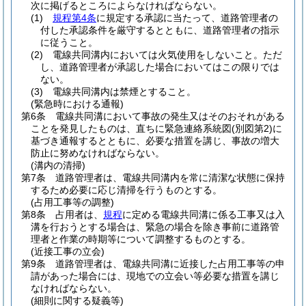
次に掲げるところによらなければならない。
(1)
規程第4条
に規定する承認に当たって、道路管理者の
付した承認条件を厳守するとともに、道路管理者の指示
に従うこと。
(2)
電線共同溝内においては火気使用をしないこと。
ただ
し、道路管理者が承認した場合においてはこの限りでは
ない。
(3)
電線共同溝内は禁煙とすること。
(緊急時における通報)
第6条
電線共同溝において事故の発生又はそのおそれがある
ことを発見したものは、直ちに緊急連絡系統図
(別図第2)
に
基づき通報するとともに、必要な措置を講じ、事故の増大
防止に努めなければならない。
(溝内の清掃)
第7条
道路管理者は、電線共同溝内を常に清潔な状態に保持
するため必要に応じ清掃を行うものとする。
(占用工事等の調整)
第8条
占用者は、
規程
に定める電線共同溝に係る工事又は入
溝を行おうとする場合は、緊急の場合を除き事前に道路管
理者と作業の時期等について調整するものとする。
(近接工事の立会)
第9条
道路管理者は、電線共同溝に近接した占用工事等の申
請があった場合には、現地での立会い等必要な措置を講じ
なければならない。
(細則に関する疑義等)