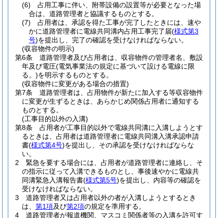
(6)
占用工事に伴い、附帯設備の設置等が必要となった場
合は、道路管理者と協議するものとする。
(7)
占用者は、承認を得た工事が完了したときには、速や
かに道路管理者に電線共同溝内占用工事完了届
(
様式第3
号
)
を提出し、完了の確認を受けなければならない。
(収容物件の明示)
第6条
道路管理者及び占用者は、収容物件の管理者名、敷設
年及び電圧
(電気事業法の規定に基づいて設ける電線に限
る。)
を明示するものとする。
(収容物件に変更がある場合の措置)
第7条
道路管理者は、占用物件が新たに加入する等収容物件
に変更が生ずるときは、あらかじめ関係占用者に通知する
ものとする。
(工事目的以外の入溝)
第8条
占用者が工事目的以外で電線共同溝に入溝しようとす
るときは、占用者は道路管理者に電線共同溝入溝承認申請
書
(
様式第4号
)
を提出し、その承認を受けなければならな
い。
2
緊急を要する場合には、占用者が道路管理者に連絡し、そ
の指示に従って入溝できるものとし、事後速やかに電線共
同溝緊急入溝報告書
(
様式第5号
)
を提出し、内容等の確認を
受けなければならない。
3
道路管理者又は占用者以外の者が入溝しようとするとき
は、
第1項
及び
第2項
の規定を準用する。
4
道路管理者が報道機関、マスコミ関係者等の入溝を許可す