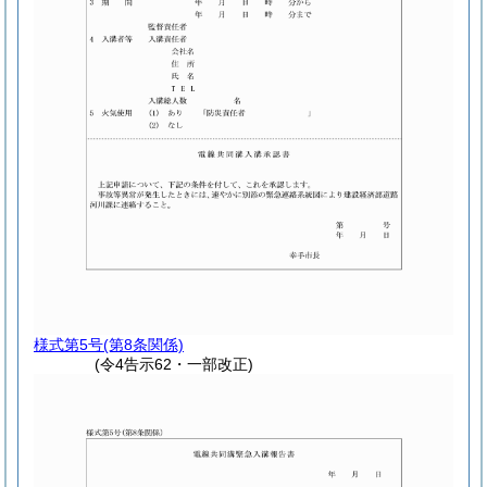
様式第5号
(第8条関係)
(令4告示62・一部改正)