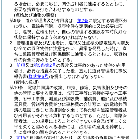
る場合は、必要に応じ、関係占用者に連絡するとともに、
必要な措置を打ち合わせするものとする。
(点検及び通報の義務)
第9条
道路管理者及び占用者は、
第2条
に規定する管理区分
に従い、電線共同溝、収容物件を定期的に又は必要に応
じ、巡視、点検を行い、自己の管理する施設を常時良好な
状態に保持するよう努めなければならない。
2
管理担当者及び占用者は、巡視又は点検の際電線共同溝及
び全ての収容物件に注意を払い、異常を発見した時は、直
ちに道路管理者及び関係機関に通報するとともに、収容物
件の保全に努めるものとする。
3
前項
又は
第5条第2号
の異常又は事故のあった物件の占用
者は、必要な措置を完了した後、直ちに道路管理者に事故
報告書
(
様式第6号
)
を提出しなければならない。
(費用の負担)
第10条
電線共同溝の改築、維持、修繕、災害復旧及びその
他の管理に要する費用は、当該工事等に直接必要な本工事
費、附帯工事費、測量及び試験費、補償費、船舶及び機械
器具費、営繕宿舎費並びに事務費の合計額に当該電線共同
溝の建設に要した負担割合を乗じて得た額を道路管理者及
び占用者がそれぞれ負担するものとする。
ただし、道路管
理者は、この規定によることができない場合又は著しく公
平を欠くと認められる場合には、占用者の意見を聴取し、
別に負担金の額を定めることができる。
2
前項
の負担額の算出にあたり、各占用者の負担額に円未満