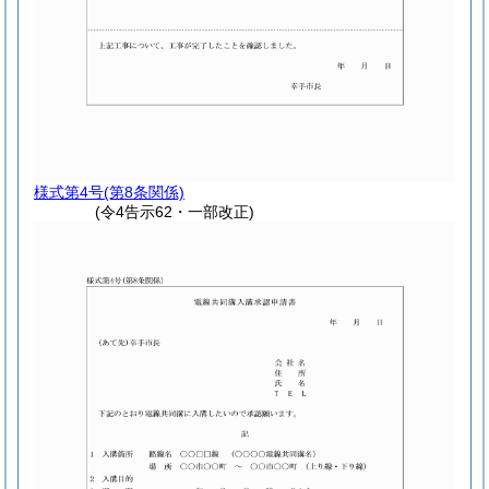
様式第4号
(第8条関係)
(令4告示62・一部改正)