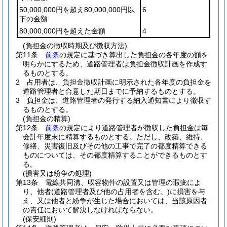
50,000,000円を超え80,000,000円以
6
下の金額
80,000,000円を超えた金額
4
(負担金の徴収時期及び徴収方法)
第11条
前条
の規定に基づき算出した負担金の各年度の額を
明らかにするため、道路管理者は負担金徴収計画を作成す
るものとする。
2
占用者は、負担金徴収計画に明示された各年度の負担金を
道路管理者と合意した期日までに予納するものとする。
3
負担金は、道路管理者の発行する納入通知書により徴収す
るものとする。
(負担金の精算)
第12条
前条
の規定により道路管理者が徴収した負担金は毎
会計年度末に精算するものとする。
ただし、改築、維持、
修繕、災害復旧及びその他の工事で完了の都度精算できる
ものについては、その都度精算することができるものとす
る。
(損害又は紛争の処理)
第13条
電線共同溝、収容物件の設置又は管理の瑕疵によ
り、他者
(道路管理者及び他の占用者を含む。)
に損害を与
え、又は他者と紛争が生じた場合においては、当該原因者
の責任において解決しなければならない。
(保安細則)