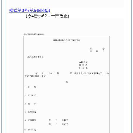
様式第3号
(第5条関係)
(令4告示62・一部改正)