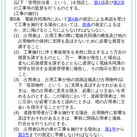
(以下「管理担当者」という。)
を指定し、
第1項
及び
第2項
の工事等の監督を行うものとする。
(工事の施行)
第5条
電線共同溝内において
第4条
の規定による承認を受け
て工事を施行する場合においては、
前条
の規定によるほ
か、次に掲げるところによらなければならない。
(1)
占用者は、占用工事の際に電線共同溝の構造及び他の
占用物件の保持に支障を及ぼさないために必要な措置を
講ずること。
(2)
工事施行に伴う事故発生を未然に防止するよう万全の
措置を講ずるものとし、万一、事故が発生した場合は、
直ちに応急措置を講ずるとともに遅滞なく電線共同溝の
管理を担当する道路管理者に報告し、その指示を受ける
こと。
(3)
占用者は、占用工事が他の道路設備及び占用物件
(以
下「収容物件」という。)
に支障を及ぼすおそれがあると
きは、他の占用者に意見を聴き、必要により立会いを求
めるものとする。
この場合において、道路管理者は、特
に立会いが必要であると認めたときは、他の占用者に立
会いを指示することができる。
(4)
道路管理者が工事を施行する場合、占用物件に影響を
及ぼすおそれがあるときは、事前に関係占用者と連絡、
打合せを行うものとする。
(5)
占用者以外の者が工事を施行する場合は、
第1号
から
第3号
までの規定に準拠しなければならない。