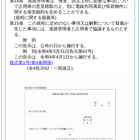
第14条
道路管理者は、保安、防災上特に必要な事項につい
て占用者の意見聴取の上、別に電線共同溝及び収容物件に
関する保安細則を定めることができる。
(規程に関する疑義等)
第15条
この規程に定めのない事項又は解釈について疑義が
生じた事項には、道路管理者と占用者で協議するものとす
る。
附
則
この告示は、公布の日から施行する。
附
則
(令和4年3月31日
告示第62号)
この告示は、令和4年4月1日から施行する。
様式第1号
(第4条関係)
(令4告示62・一部改正)