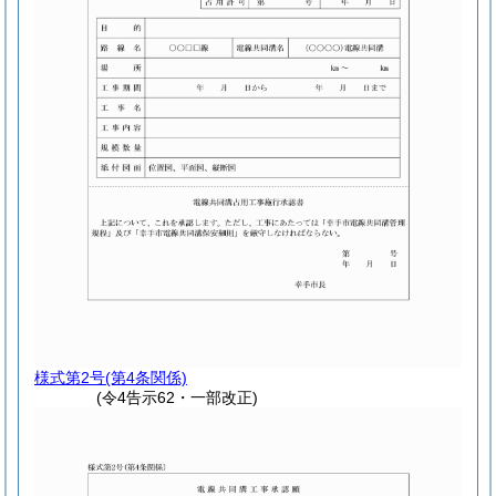
様式第2号
(第4条関係)
(令4告示62・一部改正)