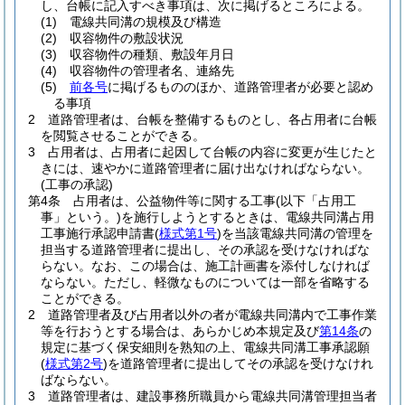
し、台帳に記入すべき事項は、次に掲げるところによる。
(1)
電線共同溝の規模及び構造
(2)
収容物件の敷設状況
(3)
収容物件の種類、敷設年月日
(4)
収容物件の管理者名、連絡先
(5)
前各号
に掲げるもののほか、道路管理者が必要と認め
る事項
2
道路管理者は、台帳を整備するものとし、各占用者に台帳
を閲覧させることができる。
3
占用者は、占用者に起因して台帳の内容に変更が生じたと
きには、速やかに道路管理者に届け出なければならない。
(工事の承認)
第4条
占用者は、公益物件等に関する工事
(以下「占用工
事」という。)
を施行しようとするときは、電線共同溝占用
工事施行承認申請書
(
様式第1号
)
を当該電線共同溝の管理を
担当する道路管理者に提出し、その承認を受けなければな
らない。
なお、この場合は、施工計画書を添付しなければ
ならない。
ただし、軽微なものについては一部を省略する
ことができる。
2
道路管理者及び占用者以外の者が電線共同溝内で工事作業
等を行おうとする場合は、あらかじめ本規定及び
第14条
の
規定に基づく保安細則を熟知の上、電線共同溝工事承認願
(
様式第2号
)
を道路管理者に提出してその承認を受けなけれ
ばならない。
3
道路管理者は、建設事務所職員から電線共同溝管理担当者