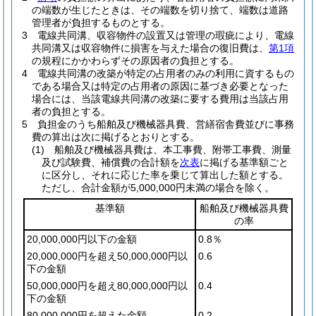
の端数が生じたときは、その端数を切り捨て、端数は道路
管理者が負担するものとする。
3
電線共同溝、収容物件の設置又は管理の瑕疵により、電線
共同溝又は収容物件に損害を与えた場合の復旧費は、
第1項
の規程にかかわらずその原因者の負担とする。
4
電線共同溝の改築が特定の占用者のみの利用に資するもの
である場合又は特定の占用者の原因に基づき必要となった
場合には、当該電線共同溝の改築に要する費用は当該占用
者の負担とする。
5
負担金のうち船舶及び機械器具費、営繕宿舎費並びに事務
費の算出は次に掲げるとおりとする。
(1)
船舶及び機械器具費は、本工事費、附帯工事費、測量
及び試験費、補償費の合計額を
次表
に掲げる基準額ごと
に区分し、それに応じた率を乗じて算出した額とする。
ただし、合計金額が5,000,000円未満の場合を除く。
基準額
船舶及び機械器具費
の率
20,000,000円以下の金額
0.8％
20,000,000円を超え50,000,000円以
0.6
下の金額
50,000,000円を超え80,000,000円以
0.4
下の金額
80,000,000円を超えた金額
0.2