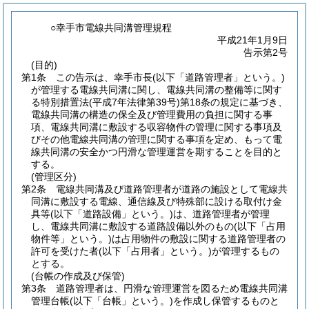
○幸手市電線共同溝管理規程
平成21年1月9日
告示第2号
(目的)
第1条
この告示は、幸手市長
(以下「道路管理者」という。)
が管理する電線共同溝に関し、電線共同溝の整備等に関す
る特別措置法
(平成7年法律第39号)
第18条の規定に基づき、
電線共同溝の構造の保全及び管理費用の負担に関する事
項、電線共同溝に敷設する収容物件の管理に関する事項及
びその他電線共同溝の管理に関する事項を定め、もって電
線共同溝の安全かつ円滑な管理運営を期することを目的と
する。
(管理区分)
第2条
電線共同溝及び道路管理者が道路の施設として電線共
同溝に敷設する電線、通信線及び特殊部に設ける取付け金
具等
(以下「道路設備」という。)
は、道路管理者が管理
し、電線共同溝に敷設する道路設備以外のもの
(以下「占用
物件等」という。)
は占用物件の敷設に関する道路管理者の
許可を受けた者
(以下「占用者」という。)
が管理するもの
とする。
(台帳の作成及び保管)
第3条
道路管理者は、円滑な管理運営を図るため電線共同溝
管理台帳
(以下「台帳」という。)
を作成し保管するものと