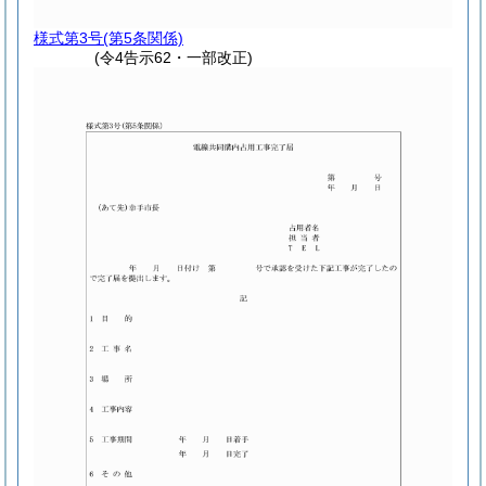
様式第3号
(第5条関係)
(令4告示62・一部改正)