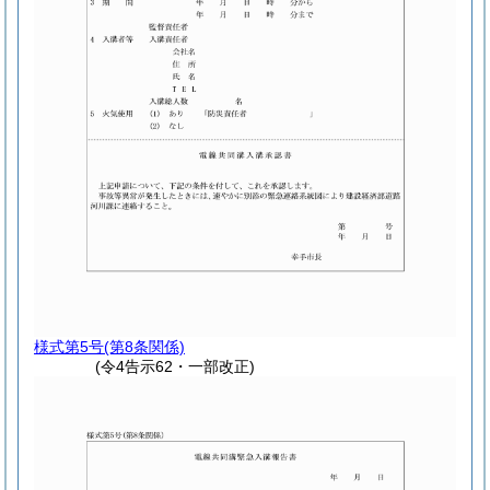
様式第5号
(第8条関係)
(令4告示62・一部改正)