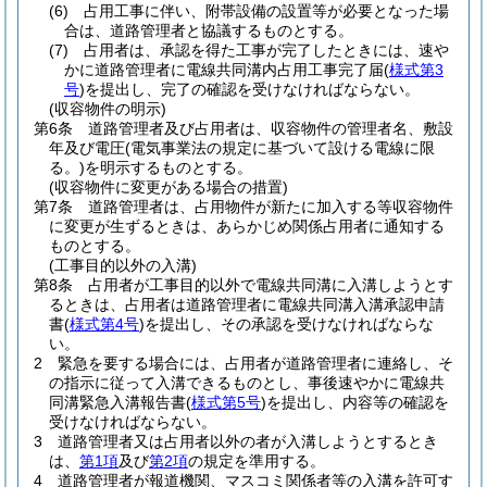
(6)
占用工事に伴い、附帯設備の設置等が必要となった場
合は、道路管理者と協議するものとする。
(7)
占用者は、承認を得た工事が完了したときには、速や
かに道路管理者に電線共同溝内占用工事完了届
(
様式第3
号
)
を提出し、完了の確認を受けなければならない。
(収容物件の明示)
第6条
道路管理者及び占用者は、収容物件の管理者名、敷設
年及び電圧
(電気事業法の規定に基づいて設ける電線に限
る。)
を明示するものとする。
(収容物件に変更がある場合の措置)
第7条
道路管理者は、占用物件が新たに加入する等収容物件
に変更が生ずるときは、あらかじめ関係占用者に通知する
ものとする。
(工事目的以外の入溝)
第8条
占用者が工事目的以外で電線共同溝に入溝しようとす
るときは、占用者は道路管理者に電線共同溝入溝承認申請
書
(
様式第4号
)
を提出し、その承認を受けなければならな
い。
2
緊急を要する場合には、占用者が道路管理者に連絡し、そ
の指示に従って入溝できるものとし、事後速やかに電線共
同溝緊急入溝報告書
(
様式第5号
)
を提出し、内容等の確認を
受けなければならない。
3
道路管理者又は占用者以外の者が入溝しようとするとき
は、
第1項
及び
第2項
の規定を準用する。
4
道路管理者が報道機関、マスコミ関係者等の入溝を許可す