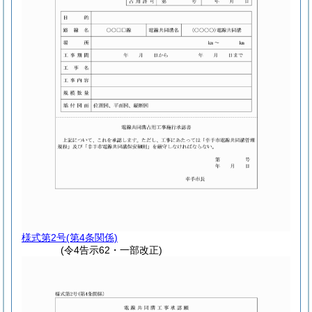
様式第2号
(第4条関係)
(令4告示62・一部改正)