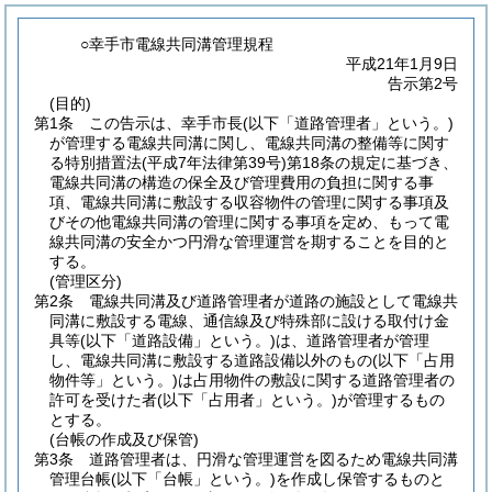
○幸手市電線共同溝管理規程
平成21年1月9日
告示第2号
(目的)
第1条
この告示は、幸手市長
(以下「道路管理者」という。)
が管理する電線共同溝に関し、電線共同溝の整備等に関す
る特別措置法
(平成7年法律第39号)
第18条の規定に基づき、
電線共同溝の構造の保全及び管理費用の負担に関する事
項、電線共同溝に敷設する収容物件の管理に関する事項及
びその他電線共同溝の管理に関する事項を定め、もって電
線共同溝の安全かつ円滑な管理運営を期することを目的と
する。
(管理区分)
第2条
電線共同溝及び道路管理者が道路の施設として電線共
同溝に敷設する電線、通信線及び特殊部に設ける取付け金
具等
(以下「道路設備」という。)
は、道路管理者が管理
し、電線共同溝に敷設する道路設備以外のもの
(以下「占用
物件等」という。)
は占用物件の敷設に関する道路管理者の
許可を受けた者
(以下「占用者」という。)
が管理するもの
とする。
(台帳の作成及び保管)
第3条
道路管理者は、円滑な管理運営を図るため電線共同溝
管理台帳
(以下「台帳」という。)
を作成し保管するものと