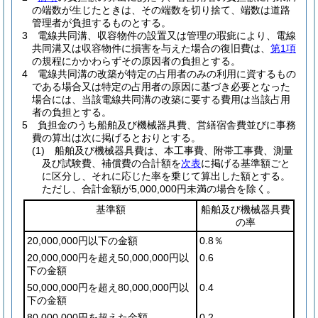
の端数が生じたときは、その端数を切り捨て、端数は道路
管理者が負担するものとする。
3
電線共同溝、収容物件の設置又は管理の瑕疵により、電線
共同溝又は収容物件に損害を与えた場合の復旧費は、
第1項
の規程にかかわらずその原因者の負担とする。
4
電線共同溝の改築が特定の占用者のみの利用に資するもの
である場合又は特定の占用者の原因に基づき必要となった
場合には、当該電線共同溝の改築に要する費用は当該占用
者の負担とする。
5
負担金のうち船舶及び機械器具費、営繕宿舎費並びに事務
費の算出は次に掲げるとおりとする。
(1)
船舶及び機械器具費は、本工事費、附帯工事費、測量
及び試験費、補償費の合計額を
次表
に掲げる基準額ごと
に区分し、それに応じた率を乗じて算出した額とする。
ただし、合計金額が5,000,000円未満の場合を除く。
基準額
船舶及び機械器具費
の率
20,000,000円以下の金額
0.8％
20,000,000円を超え50,000,000円以
0.6
下の金額
50,000,000円を超え80,000,000円以
0.4
下の金額
80,000,000円を超えた金額
0.2