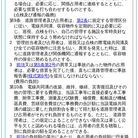
る場合は、必要に応じ、関係占用者に連絡するとともに、
必要な措置を打ち合わせするものとする。
(点検及び通報の義務)
第9条
道路管理者及び占用者は、
第2条
に規定する管理区分
に従い、電線共同溝、収容物件を定期的に又は必要に応
じ、巡視、点検を行い、自己の管理する施設を常時良好な
状態に保持するよう努めなければならない。
2
管理担当者及び占用者は、巡視又は点検の際電線共同溝及
び全ての収容物件に注意を払い、異常を発見した時は、直
ちに道路管理者及び関係機関に通報するとともに、収容物
件の保全に努めるものとする。
3
前項
又は
第5条第2号
の異常又は事故のあった物件の占用
者は、必要な措置を完了した後、直ちに道路管理者に事故
報告書
(
様式第6号
)
を提出しなければならない。
(費用の負担)
第10条
電線共同溝の改築、維持、修繕、災害復旧及びその
他の管理に要する費用は、当該工事等に直接必要な本工事
費、附帯工事費、測量及び試験費、補償費、船舶及び機械
器具費、営繕宿舎費並びに事務費の合計額に当該電線共同
溝の建設に要した負担割合を乗じて得た額を道路管理者及
び占用者がそれぞれ負担するものとする。
ただし、道路管
理者は、この規定によることができない場合又は著しく公
平を欠くと認められる場合には、占用者の意見を聴取し、
別に負担金の額を定めることができる。
2
前項
の負担額の算出にあたり、各占用者の負担額に円未満