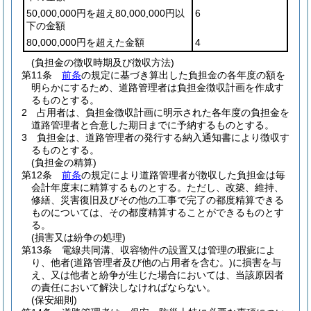
50,000,000円を超え80,000,000円以
6
下の金額
80,000,000円を超えた金額
4
(負担金の徴収時期及び徴収方法)
第11条
前条
の規定に基づき算出した負担金の各年度の額を
明らかにするため、道路管理者は負担金徴収計画を作成す
るものとする。
2
占用者は、負担金徴収計画に明示された各年度の負担金を
道路管理者と合意した期日までに予納するものとする。
3
負担金は、道路管理者の発行する納入通知書により徴収す
るものとする。
(負担金の精算)
第12条
前条
の規定により道路管理者が徴収した負担金は毎
会計年度末に精算するものとする。
ただし、改築、維持、
修繕、災害復旧及びその他の工事で完了の都度精算できる
ものについては、その都度精算することができるものとす
る。
(損害又は紛争の処理)
第13条
電線共同溝、収容物件の設置又は管理の瑕疵によ
り、他者
(道路管理者及び他の占用者を含む。)
に損害を与
え、又は他者と紛争が生じた場合においては、当該原因者
の責任において解決しなければならない。
(保安細則)