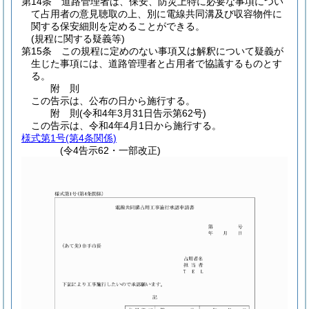
第14条
道路管理者は、保安、防災上特に必要な事項につい
て占用者の意見聴取の上、別に電線共同溝及び収容物件に
関する保安細則を定めることができる。
(規程に関する疑義等)
第15条
この規程に定めのない事項又は解釈について疑義が
生じた事項には、道路管理者と占用者で協議するものとす
る。
附
則
この告示は、公布の日から施行する。
附
則
(令和4年3月31日
告示第62号)
この告示は、令和4年4月1日から施行する。
様式第1号
(第4条関係)
(令4告示62・一部改正)