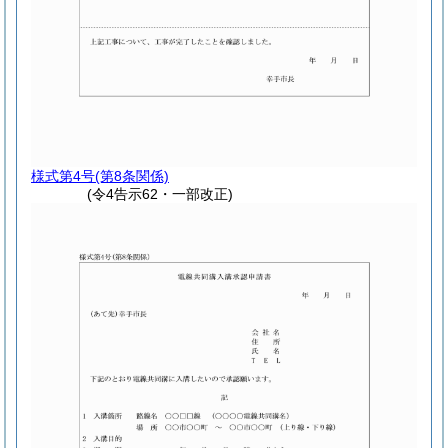
様式第4号
(第8条関係)
(令4告示62・一部改正)