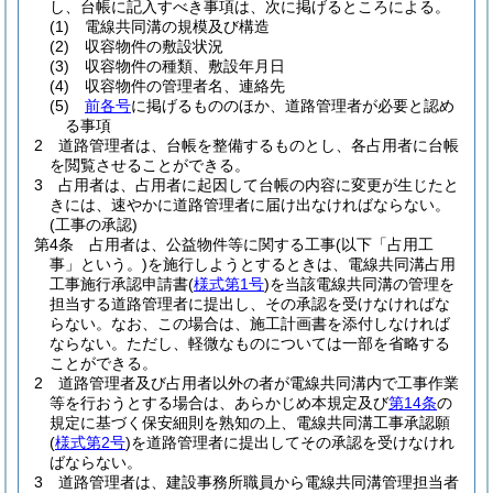
し、台帳に記入すべき事項は、次に掲げるところによる。
(1)
電線共同溝の規模及び構造
(2)
収容物件の敷設状況
(3)
収容物件の種類、敷設年月日
(4)
収容物件の管理者名、連絡先
(5)
前各号
に掲げるもののほか、道路管理者が必要と認め
る事項
2
道路管理者は、台帳を整備するものとし、各占用者に台帳
を閲覧させることができる。
3
占用者は、占用者に起因して台帳の内容に変更が生じたと
きには、速やかに道路管理者に届け出なければならない。
(工事の承認)
第4条
占用者は、公益物件等に関する工事
(以下「占用工
事」という。)
を施行しようとするときは、電線共同溝占用
工事施行承認申請書
(
様式第1号
)
を当該電線共同溝の管理を
担当する道路管理者に提出し、その承認を受けなければな
らない。
なお、この場合は、施工計画書を添付しなければ
ならない。
ただし、軽微なものについては一部を省略する
ことができる。
2
道路管理者及び占用者以外の者が電線共同溝内で工事作業
等を行おうとする場合は、あらかじめ本規定及び
第14条
の
規定に基づく保安細則を熟知の上、電線共同溝工事承認願
(
様式第2号
)
を道路管理者に提出してその承認を受けなけれ
ばならない。
3
道路管理者は、建設事務所職員から電線共同溝管理担当者