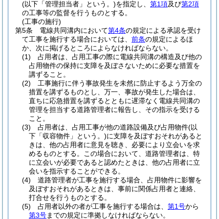
(以下「管理担当者」という。)
を指定し、
第1項
及び
第2項
の工事等の監督を行うものとする。
(工事の施行)
第5条
電線共同溝内において
第4条
の規定による承認を受け
て工事を施行する場合においては、
前条
の規定によるほ
か、次に掲げるところによらなければならない。
(1)
占用者は、占用工事の際に電線共同溝の構造及び他の
占用物件の保持に支障を及ぼさないために必要な措置を
講ずること。
(2)
工事施行に伴う事故発生を未然に防止するよう万全の
措置を講ずるものとし、万一、事故が発生した場合は、
直ちに応急措置を講ずるとともに遅滞なく電線共同溝の
管理を担当する道路管理者に報告し、その指示を受ける
こと。
(3)
占用者は、占用工事が他の道路設備及び占用物件
(以
下「収容物件」という。)
に支障を及ぼすおそれがあると
きは、他の占用者に意見を聴き、必要により立会いを求
めるものとする。
この場合において、道路管理者は、特
に立会いが必要であると認めたときは、他の占用者に立
会いを指示することができる。
(4)
道路管理者が工事を施行する場合、占用物件に影響を
及ぼすおそれがあるときは、事前に関係占用者と連絡、
打合せを行うものとする。
(5)
占用者以外の者が工事を施行する場合は、
第1号
から
第3号
までの規定に準拠しなければならない。