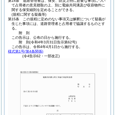
第14条
道路管理者は、保安、防災上特に必要な事項につい
て占用者の意見聴取の上、別に電線共同溝及び収容物件に
関する保安細則を定めることができる。
(規程に関する疑義等)
第15条
この規程に定めのない事項又は解釈について疑義が
生じた事項には、道路管理者と占用者で協議するものとす
る。
附
則
この告示は、公布の日から施行する。
附
則
(令和4年3月31日
告示第62号)
この告示は、令和4年4月1日から施行する。
様式第1号
(第4条関係)
(令4告示62・一部改正)