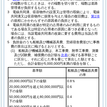
の端数が生じたときは、その端数を切り捨て、端数は道路
管理者が負担するものとする。
3
電線共同溝、収容物件の設置又は管理の瑕疵により、電線
共同溝又は収容物件に損害を与えた場合の復旧費は、
第1項
の規程にかかわらずその原因者の負担とする。
4
電線共同溝の改築が特定の占用者のみの利用に資するもの
である場合又は特定の占用者の原因に基づき必要となった
場合には、当該電線共同溝の改築に要する費用は当該占用
者の負担とする。
5
負担金のうち船舶及び機械器具費、営繕宿舎費並びに事務
費の算出は次に掲げるとおりとする。
(1)
船舶及び機械器具費は、本工事費、附帯工事費、測量
及び試験費、補償費の合計額を
次表
に掲げる基準額ごと
に区分し、それに応じた率を乗じて算出した額とする。
ただし、合計金額が5,000,000円未満の場合を除く。
基準額
船舶及び機械器具費
の率
20,000,000円以下の金額
0.8％
20,000,000円を超え50,000,000円以
0.6
下の金額
50,000,000円を超え80,000,000円以
0.4
下の金額
80,000,000円を超えた金額
0.2