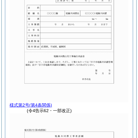
様式第2号
(第4条関係)
(令4告示62・一部改正)