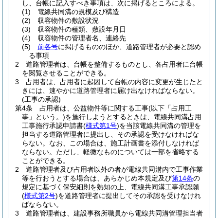
し、台帳に記入すべき事項は、次に掲げるところによる。
(1)
電線共同溝の規模及び構造
(2)
収容物件の敷設状況
(3)
収容物件の種類、敷設年月日
(4)
収容物件の管理者名、連絡先
(5)
前各号
に掲げるもののほか、道路管理者が必要と認め
る事項
2
道路管理者は、台帳を整備するものとし、各占用者に台帳
を閲覧させることができる。
3
占用者は、占用者に起因して台帳の内容に変更が生じたと
きには、速やかに道路管理者に届け出なければならない。
(工事の承認)
第4条
占用者は、公益物件等に関する工事
(以下「占用工
事」という。)
を施行しようとするときは、電線共同溝占用
工事施行承認申請書
(
様式第1号
)
を当該電線共同溝の管理を
担当する道路管理者に提出し、その承認を受けなければな
らない。
なお、この場合は、施工計画書を添付しなければ
ならない。
ただし、軽微なものについては一部を省略する
ことができる。
2
道路管理者及び占用者以外の者が電線共同溝内で工事作業
等を行おうとする場合は、あらかじめ本規定及び
第14条
の
規定に基づく保安細則を熟知の上、電線共同溝工事承認願
(
様式第2号
)
を道路管理者に提出してその承認を受けなけれ
ばならない。
3
道路管理者は、建設事務所職員から電線共同溝管理担当者