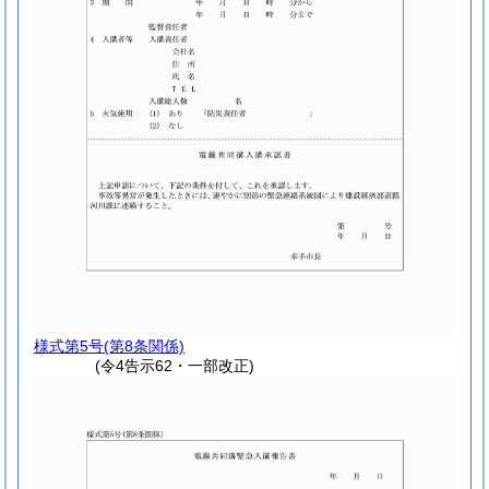
様式第5号
(第8条関係)
(令4告示62・一部改正)