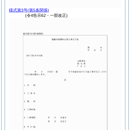
様式第3号
(第5条関係)
(令4告示62・一部改正)