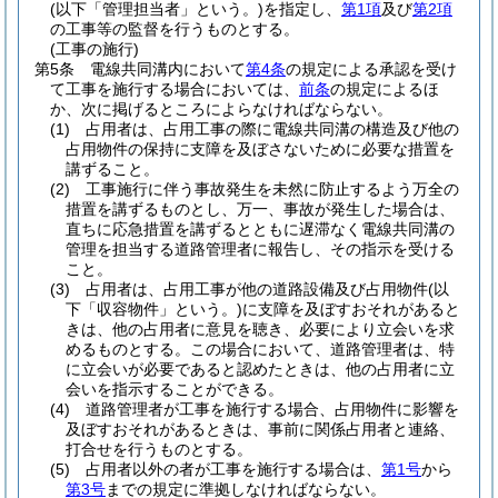
(以下「管理担当者」という。)
を指定し、
第1項
及び
第2項
の工事等の監督を行うものとする。
(工事の施行)
第5条
電線共同溝内において
第4条
の規定による承認を受け
て工事を施行する場合においては、
前条
の規定によるほ
か、次に掲げるところによらなければならない。
(1)
占用者は、占用工事の際に電線共同溝の構造及び他の
占用物件の保持に支障を及ぼさないために必要な措置を
講ずること。
(2)
工事施行に伴う事故発生を未然に防止するよう万全の
措置を講ずるものとし、万一、事故が発生した場合は、
直ちに応急措置を講ずるとともに遅滞なく電線共同溝の
管理を担当する道路管理者に報告し、その指示を受ける
こと。
(3)
占用者は、占用工事が他の道路設備及び占用物件
(以
下「収容物件」という。)
に支障を及ぼすおそれがあると
きは、他の占用者に意見を聴き、必要により立会いを求
めるものとする。
この場合において、道路管理者は、特
に立会いが必要であると認めたときは、他の占用者に立
会いを指示することができる。
(4)
道路管理者が工事を施行する場合、占用物件に影響を
及ぼすおそれがあるときは、事前に関係占用者と連絡、
打合せを行うものとする。
(5)
占用者以外の者が工事を施行する場合は、
第1号
から
第3号
までの規定に準拠しなければならない。