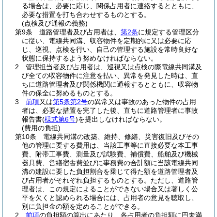
る場合は、必要に応じ、関係占用者に連絡するとともに、
必要な措置を打ち合わせするものとする。
(点検及び通報の義務)
第9条
道路管理者及び占用者は、
第2条
に規定する管理区分
に従い、電線共同溝、収容物件を定期的に又は必要に応
じ、巡視、点検を行い、自己の管理する施設を常時良好な
状態に保持するよう努めなければならない。
2
管理担当者及び占用者は、巡視又は点検の際電線共同溝及
び全ての収容物件に注意を払い、異常を発見した時は、直
ちに道路管理者及び関係機関に通報するとともに、収容物
件の保全に努めるものとする。
3
前項
又は
第5条第2号
の異常又は事故のあった物件の占用
者は、必要な措置を完了した後、直ちに道路管理者に事故
報告書
(
様式第6号
)
を提出しなければならない。
(費用の負担)
第10条
電線共同溝の改築、維持、修繕、災害復旧及びその
他の管理に要する費用は、当該工事等に直接必要な本工事
費、附帯工事費、測量及び試験費、補償費、船舶及び機械
器具費、営繕宿舎費並びに事務費の合計額に当該電線共同
溝の建設に要した負担割合を乗じて得た額を道路管理者及
び占用者がそれぞれ負担するものとする。
ただし、道路管
理者は、この規定によることができない場合又は著しく公
平を欠くと認められる場合には、占用者の意見を聴取し、
別に負担金の額を定めることができる。
2
前項
の負担額の算出にあたり、各占用者の負担額に円未満