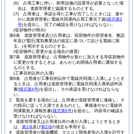
(6)
占用工事に伴い、附帯設備の設置等が必要となった場
合は、道路管理者と協議するものとする。
(7)
占用者は、承認を得た工事が完了したときには、速や
かに道路管理者に電線共同溝内占用工事完了届
(
様式第3
号
)
を提出し、完了の確認を受けなければならない。
(収容物件の明示)
第6条
道路管理者及び占用者は、収容物件の管理者名、敷設
年及び電圧
(電気事業法の規定に基づいて設ける電線に限
る。)
を明示するものとする。
(収容物件に変更がある場合の措置)
第7条
道路管理者は、占用物件が新たに加入する等収容物件
に変更が生ずるときは、あらかじめ関係占用者に通知する
ものとする。
(工事目的以外の入溝)
第8条
占用者が工事目的以外で電線共同溝に入溝しようとす
るときは、占用者は道路管理者に電線共同溝入溝承認申請
書
(
様式第4号
)
を提出し、その承認を受けなければならな
い。
2
緊急を要する場合には、占用者が道路管理者に連絡し、そ
の指示に従って入溝できるものとし、事後速やかに電線共
同溝緊急入溝報告書
(
様式第5号
)
を提出し、内容等の確認を
受けなければならない。
3
道路管理者又は占用者以外の者が入溝しようとするとき
は、
第1項
及び
第2項
の規定を準用する。
4
道路管理者が報道機関、マスコミ関係者等の入溝を許可す