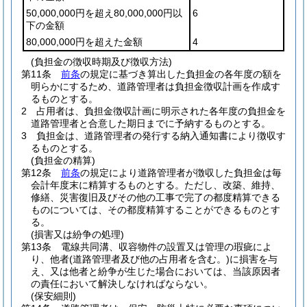
50,000,000円を超え80,000,000円以
6
下の金額
80,000,000円を超えた金額
4
(負担金の徴収時期及び徴収方法)
第11条
前条
の規定に基づき算出した負担金の各年度の額を
明らかにするため、道路管理者は負担金徴収計画を作成す
るものとする。
2
占用者は、負担金徴収計画に明示された各年度の負担金を
道路管理者と合意した期日までに予納するものとする。
3
負担金は、道路管理者の発行する納入通知書により徴収す
るものとする。
(負担金の精算)
第12条
前条
の規定により道路管理者が徴収した負担金は毎
会計年度末に精算するものとする。
ただし、改築、維持、
修繕、災害復旧及びその他の工事で完了の都度精算できる
ものについては、その都度精算することができるものとす
る。
(損害又は紛争の処理)
第13条
電線共同溝、収容物件の設置又は管理の瑕疵によ
り、他者
(道路管理者及び他の占用者を含む。)
に損害を与
え、又は他者と紛争が生じた場合においては、当該原因者
の責任において解決しなければならない。
(保安細則)