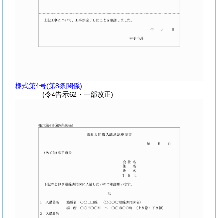
様式第4号
(第8条関係)
(令4告示62・一部改正)