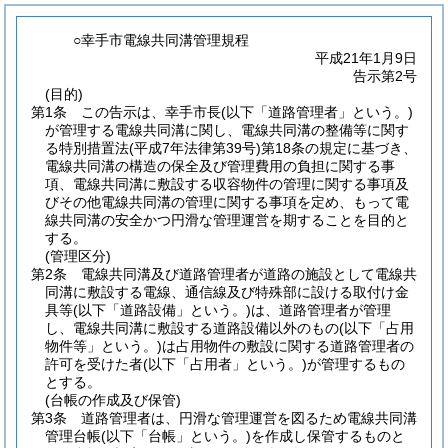
○幸手市電線共同溝管理規程
平成21年1月9日
告示第2号
(目的)
第1条
この告示は、幸手市長
(以下「道路管理者」という。)
が管理する電線共同溝に関し、電線共同溝の整備等に関す
る特別措置法
(平成7年法律第39号)
第18条の規定に基づき、
電線共同溝の構造の保全及び管理費用の負担に関する事
項、電線共同溝に敷設する収容物件の管理に関する事項及
びその他電線共同溝の管理に関する事項を定め、もって電
線共同溝の安全かつ円滑な管理運営を期することを目的と
する。
(管理区分)
第2条
電線共同溝及び道路管理者が道路の施設として電線共
同溝に敷設する電線、通信線及び特殊部に設ける取付け金
具等
(以下「道路設備」という。)
は、道路管理者が管理
し、電線共同溝に敷設する道路設備以外のもの
(以下「占用
物件等」という。)
は占用物件の敷設に関する道路管理者の
許可を受けた者
(以下「占用者」という。)
が管理するもの
とする。
(台帳の作成及び保管)
第3条
道路管理者は、円滑な管理運営を図るため電線共同溝
管理台帳
(以下「台帳」という。)
を作成し保管するものと