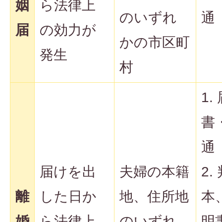
姻
ら法律上
のいずれ
通
届
の効力が
かの市区町
発生
村
1.
書
通
届けを出
夫婦の本籍
2.
離
した日か
地、住所地
本
婚
ら法律上
のいずれ
明