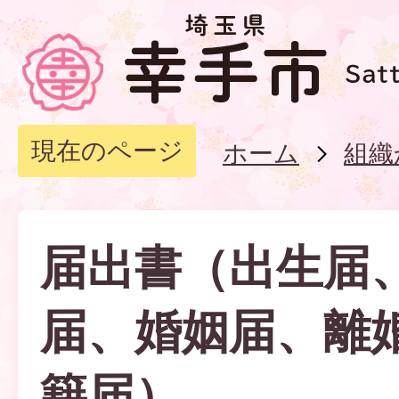
現在のページ
ホーム
組織
届出書（出生届
届、婚姻届、離
籍届）