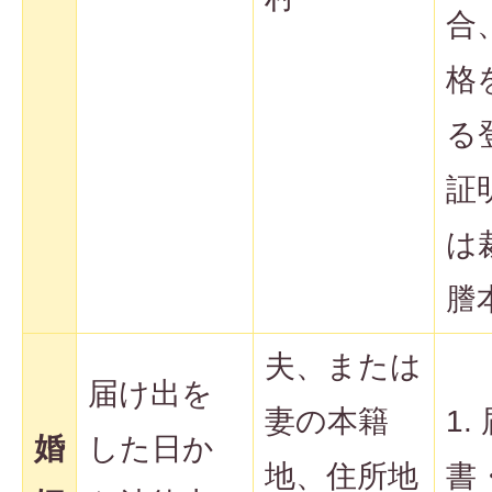
合
格
る
証
は
謄
夫、または
届け出を
妻の本籍
1.
婚
した日か
地、住所地
書