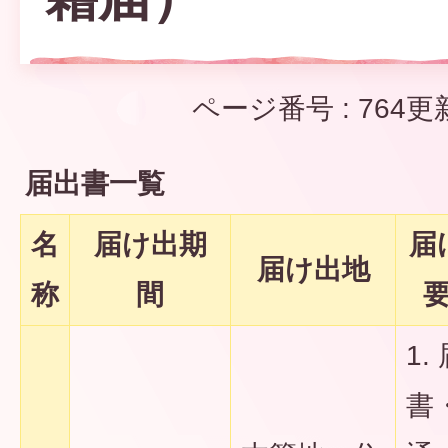
ページ番号 :
764
更
届出書一覧
名
届け出期
届
届け出地
称
間
1.
書