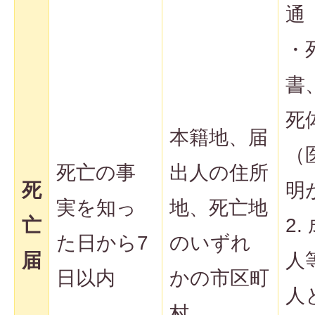
通
・
書
死
本籍地、届
（
死亡の事
出人の住所
死
明
実を知っ
地、死亡地
亡
2.
た日から7
のいずれ
届
人
日以内
かの市区町
人
村