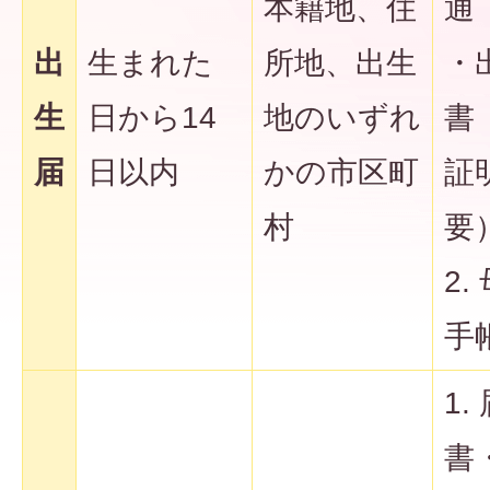
本籍地、住
通
出
生まれた
所地、出生
・
生
日から14
地のいずれ
書
届
日以内
かの市区町
証
村
要
2.
手
1.
書