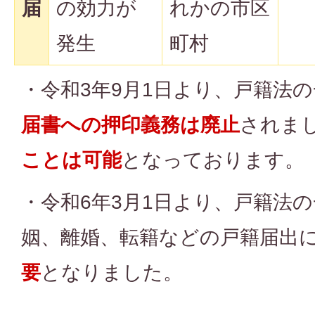
届
の効力が
れかの市区
発生
町村
・令和3年9月1日より、戸籍法
届書への押印義務は廃止
されま
ことは可能
となっております。
・令和6年3月1日より、戸籍法
姻、離婚、転籍などの戸籍届出
要
となりました。