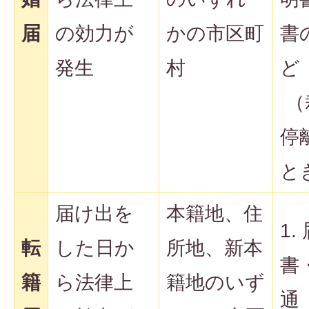
届
の効力が
かの市区町
書
発生
村
ど
（
停
と
届け出を
本籍地、住
1.
転
した日か
所地、新本
書
籍
ら法律上
籍地のいず
通