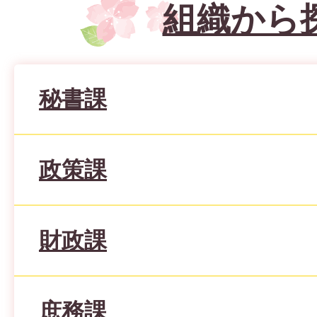
組織から
秘書課
政策課
財政課
庶務課