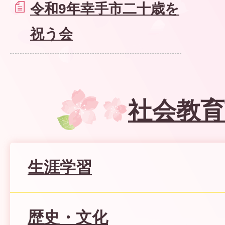
令和9年幸手市二十歳を
祝う会
社会教育
生涯学習
歴史・文化