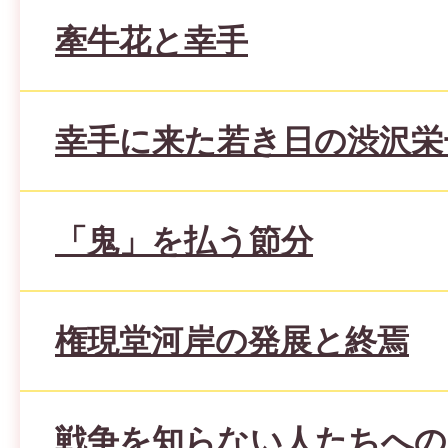
牽牛花と幸手
幸手に来た若き日の渋沢栄
「鬼」を払う節分
権現堂河岸の発展と終焉
戦争を知らない人たちへの