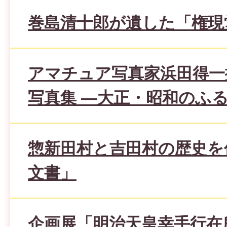
巻島清十郎が遺した「権現
アマチュア写真家浜田得一
写真集 ―大正・昭和のふ
惣新田村と吉田村の歴史を
文書」
企画展「明治天皇幸手行在