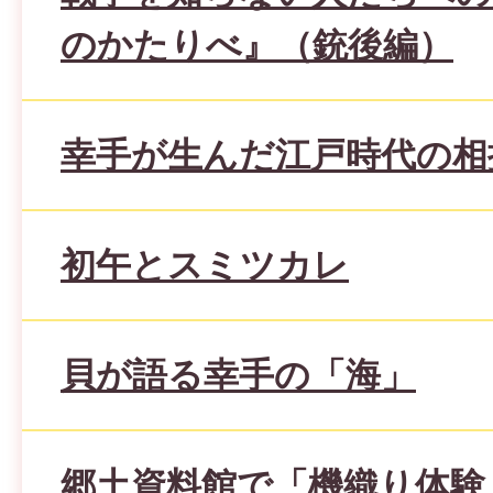
のかたりべ』（銃後編）
幸手が生んだ江戸時代の相
初午とスミツカレ
貝が語る幸手の「海」
郷土資料館で「機織り体験