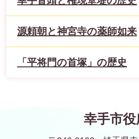
幸手音頭と権現堂堤の歴史
源頼朝と神宮寺の薬師如来
「平将門の首塚」の歴史
幸手市役