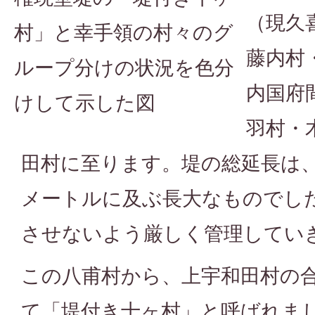
（現久
村」と幸手領の村々のグ
藤内村
ループ分けの状況を色分
内国府
けして示した図
羽村・
田村に至ります。堤の総延長は、5
メートルに及ぶ長大なものでし
させないよう厳しく管理してい
この八甫村から、上宇和田村の合
て「堤付き十ヶ村」と呼ばれま