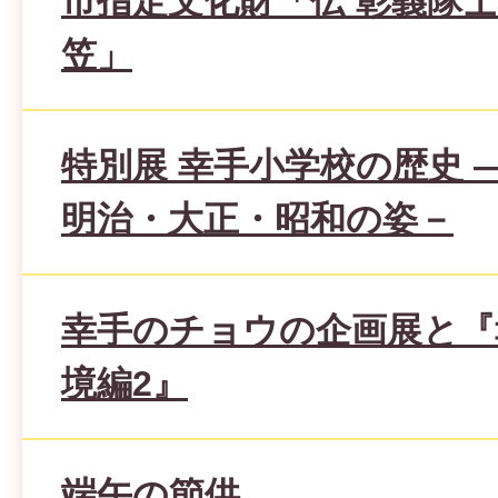
市指定文化財「伝 彰義隊
笠」
特別展 幸手小学校の歴史 
明治・大正・昭和の姿－
幸手のチョウの企画展と『
境編2』
端午の節供