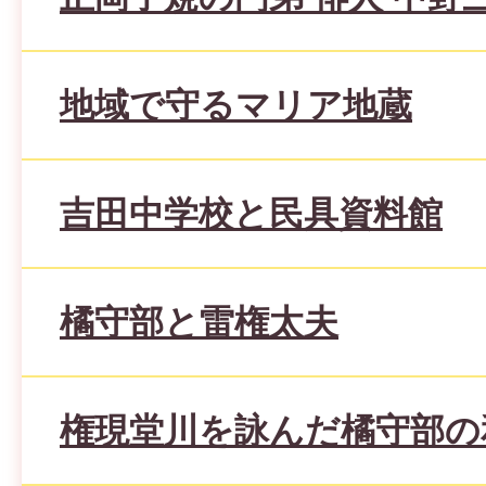
地域で守るマリア地蔵
吉田中学校と民具資料館
橘守部と雷権太夫
権現堂川を詠んだ橘守部の