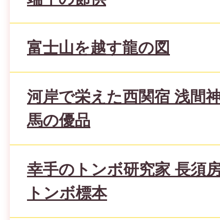
富士山を越す龍の図
河岸で栄えた西関宿 浅間
馬の優品
幸手のトンボ研究家 長須
トンボ標本