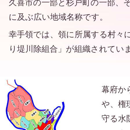
久喜市の一部と杉戸町の一部、
に及ぶ広い地域名称です。
幸手領では、領に所属する村々
り堤川除組合」が組織されてい
幕府か
や、権
守る水