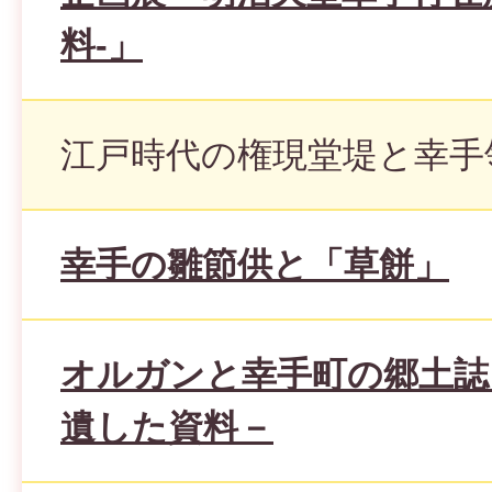
料-」
江戸時代の権現堂堤と幸手
幸手の雛節供と「草餅」
オルガンと幸手町の郷土誌
遺した資料－