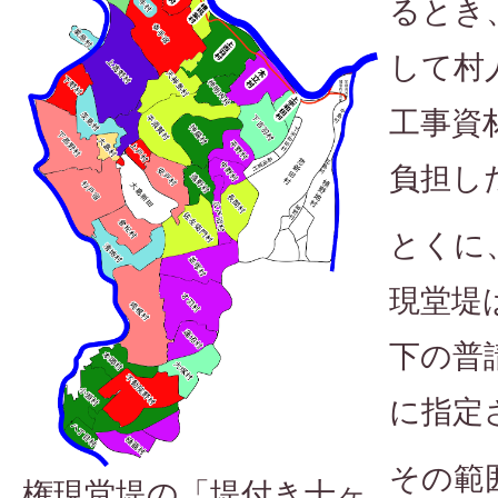
るとき
して村
工事資
負担し
とくに
現堂堤
下の普
に指定
その範
権現堂堤の「堤付き十ヶ