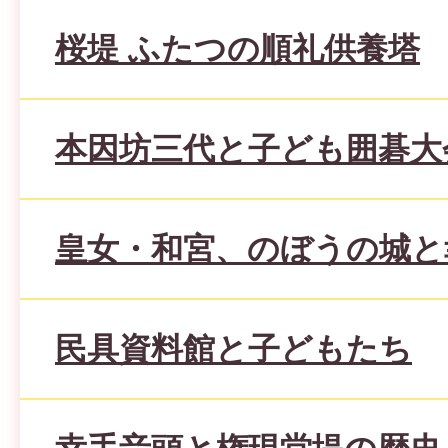
桜堤 ふたつの順礼供養塔
本因坊三代と子ども囲碁大
皇女・和宮、のぼうの城と
民具資料館と子どもたち