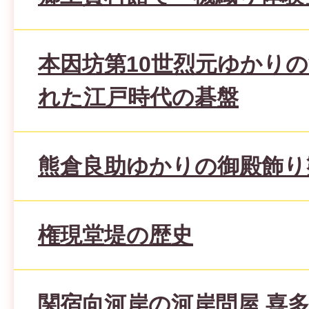
本因坊第10世烈元ゆかり
れた江戸時代の碁盤
熊倉良助ゆかりの御殿飾り
権現堂堤の歴史
関宿向河岸の河岸問屋 喜