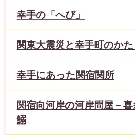
幸手の「へび」
関東大震災と幸手町のかた
幸手にあった関宿関所
関宿向河岸の河岸問屋－喜
鰯