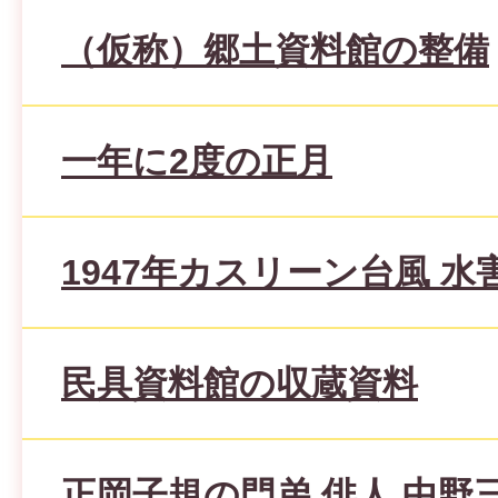
（仮称）郷土資料館の整備
一年に2度の正月
1947年カスリーン台風 
民具資料館の収蔵資料
正岡子規の門弟 俳人 中野