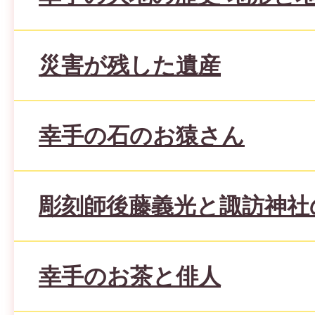
災害が残した遺産
幸手の石のお猿さん
彫刻師後藤義光と諏訪神社
幸手のお茶と俳人