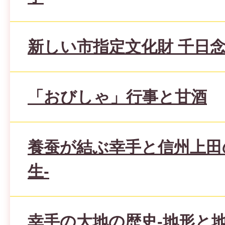
新しい市指定文化財 千日
「おびしゃ」行事と甘酒
養蚕が結ぶ幸手と信州上田
生-
幸手の大地の歴史-地形と地