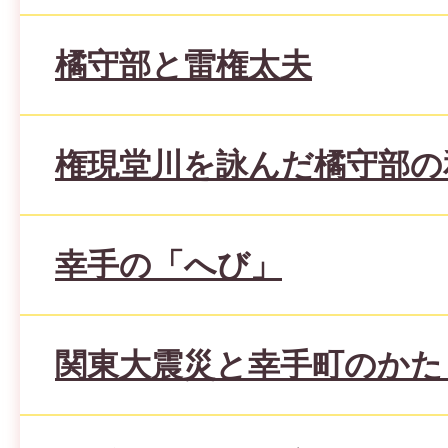
橘守部と雷権太夫
権現堂川を詠んだ橘守部の
幸手の「へび」
関東大震災と幸手町のかた