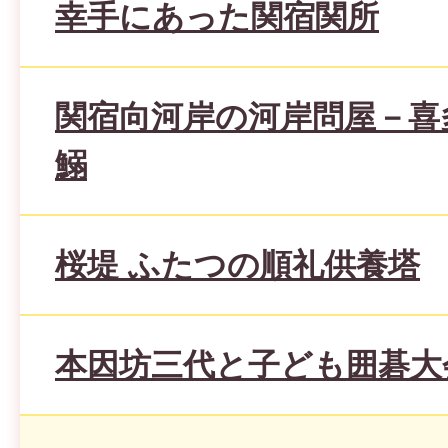
幸手にあった関宿関所
関宿向河岸の河岸問屋－喜
鰯
桜堤 ふたつの順礼供養塔
本因坊三代と子ども囲碁大