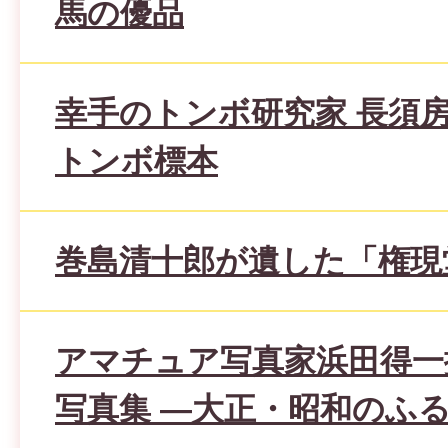
馬の優品
幸手のトンボ研究家 長須
トンボ標本
巻島清十郎が遺した「権現
アマチュア写真家浜田得一
写真集 ―大正・昭和のふ