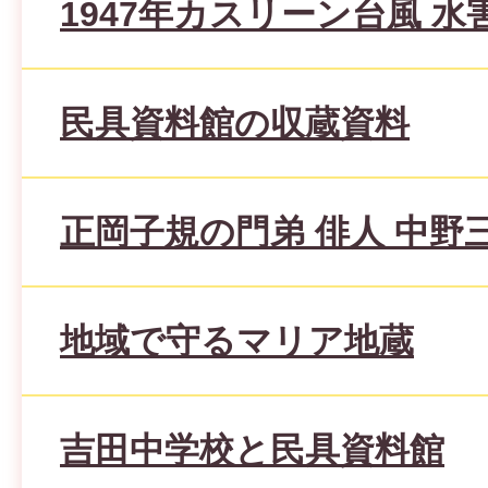
1947年カスリーン台風 
民具資料館の収蔵資料
正岡子規の門弟 俳人 中野
地域で守るマリア地蔵
吉田中学校と民具資料館