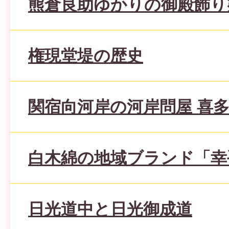
熊倉良助ゆかりの御殿飾り
権現堂堤の歴史
関宿向河岸の河岸問屋 喜
白木綿の地域ブランド「幸
日光道中と日光御成道