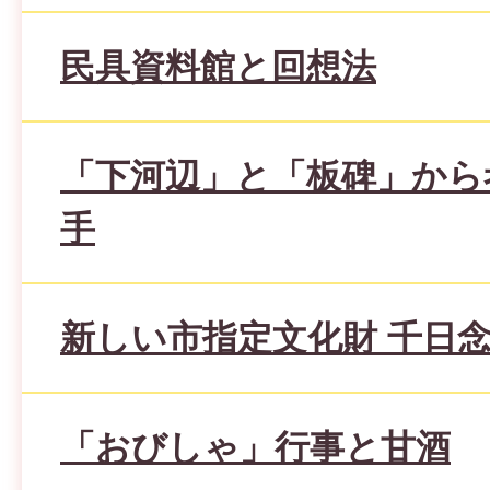
民具資料館と回想法
「下河辺」と「板碑」から
手
新しい市指定文化財 千日
「おびしゃ」行事と甘酒