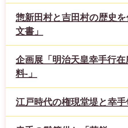
惣新田村と吉田村の歴史を
文書」
企画展「明治天皇幸手行在
料-」
江戸時代の権現堂堤と幸手