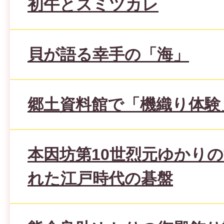
初午とスミツカレ
貝が語る幸手の「海」
郷土資料館で「機織り体験
本因坊第10世烈元ゆかり
れた江戸時代の碁盤