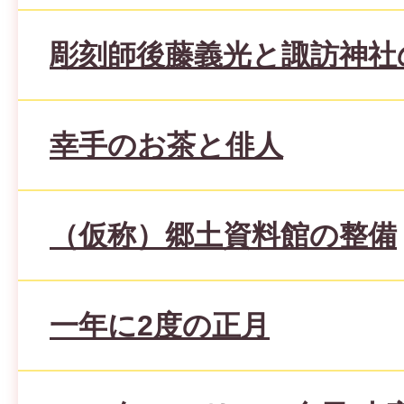
彫刻師後藤義光と諏訪神社
幸手のお茶と俳人
（仮称）郷土資料館の整備
一年に2度の正月