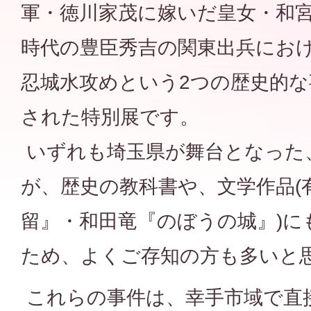
軍・徳川家茂に嫁いだ皇女・和
時代の豊臣秀吉の関東出兵にお
忍城水攻めという2つの歴史的
された特別展です。
いずれも埼玉県が舞台となった
が、歴史の教科書や、文学作品(
留』・和田竜『のぼうの城』)に
ため、よくご存知の方も多いと
これらの事件は、幸手市域で直