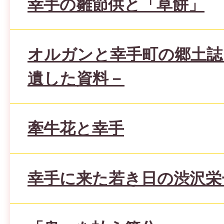
幸手の雛節供と「草餅」
オルガンと幸手町の郷土誌
遺した資料－
牽牛花と幸手
幸手に来た若き日の渋沢栄