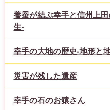
養蚕が結ぶ幸手と信州上田
生-
幸手の大地の歴史-地形と地
災害が残した遺産
幸手の石のお猿さん