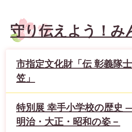
守り伝えよう！み
市指定文化財「伝 彰義隊
笠」
特別展 幸手小学校の歴史 
明治・大正・昭和の姿－