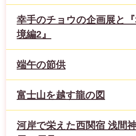
幸手のチョウの企画展と『
境編2』
端午の節供
富士山を越す龍の図
河岸で栄えた西関宿 浅間