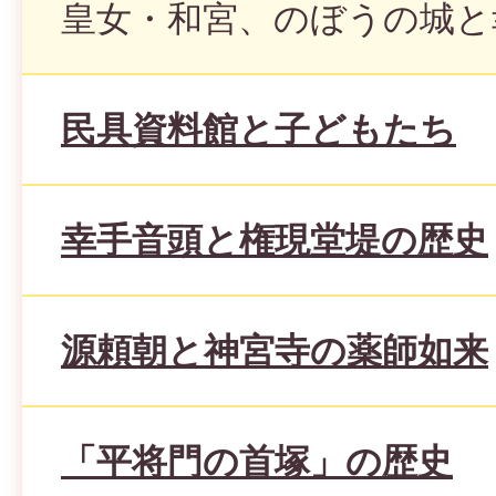
皇女・和宮、のぼうの城と
民具資料館と子どもたち
幸手音頭と権現堂堤の歴史
源頼朝と神宮寺の薬師如来
「平将門の首塚」の歴史