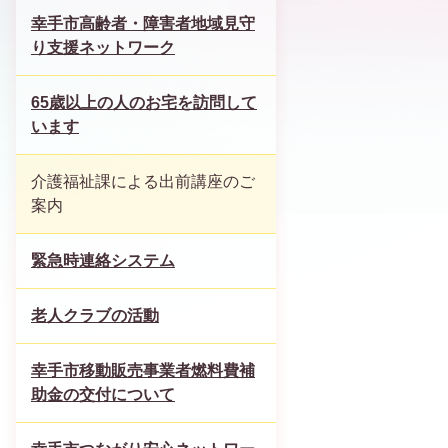
幸手市高齢者・障害者地域見守
り支援ネットワーク
65歳以上の人のお宅を訪問して
います
介護福祉課による出前講座のご
案内
緊急時連絡システム
老人クラブの活動
幸手市移動販売事業者燃料費補
助金の交付について