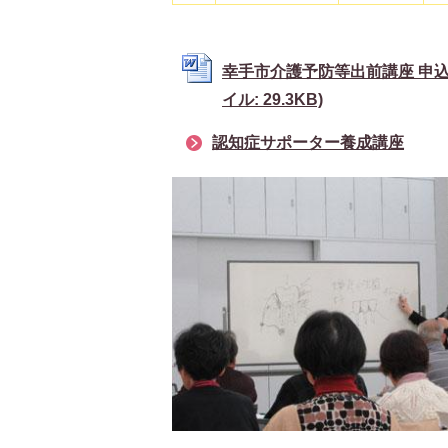
幸手市介護予防等出前講座 申込
イル: 29.3KB)
認知症サポーター養成講座