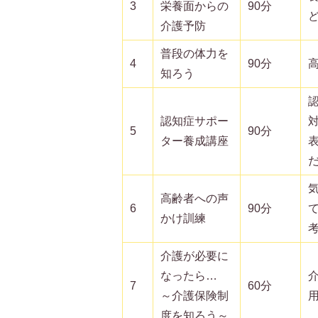
3
栄養面からの
90分
介護予防
普段の体力を
4
90分
知ろう
認知症サポー
5
90分
ター養成講座
高齢者への声
6
90分
かけ訓練
介護が必要に
なったら…
7
60分
～介護保険制
度を知ろう～