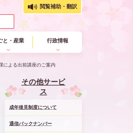
閲覧補助・翻訳
ごと・産業
行政情報
課による出前講座のご案内
その他サービ
ス
成年後見制度について
通信バックナンバー