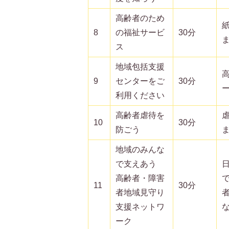
高齢者のため
8
の福祉サービ
30分
ス
地域包括支援
9
センターをご
30分
利用ください
高齢者虐待を
10
30分
防ごう
地域のみんな
で支えあう
高齢者・障害
11
30分
者地域見守り
支援ネットワ
ーク