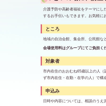
介護予防や高齢者福祉をテーマにし
するお手伝いもできます。お気軽に
ところ
地域の自治会館、集会所、公民館な
会場使用料はグループにてご負担く
対象者
市内在住のおおむね65歳以上の人（
ず市内在住・在勤・在学の人）で構成
申込み
日時や内容については、相談のうえ