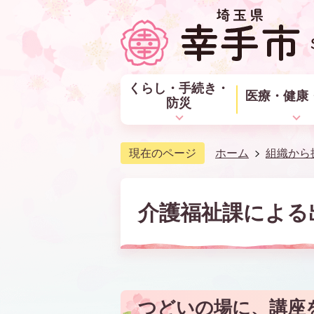
くらし・手続き・
医療・健康
防災
現在のページ
ホーム
組織から
介護福祉課による
つどいの場に、講座