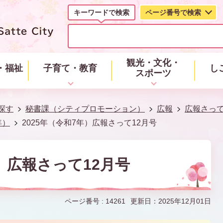
キーワードで検索
ページ番号で検索
キ
ー
ワ
ー
観光・文化・
・福祉
子育て・教育
し
ド
スポーツ
で
検
索
探す
秘書課（シティプロモーション）
広報
広報さっ
年）
2025年（令和7年）広報さって12月号
年）広報さって12月号
ページ番号 :
14261
更新日：2025年12月01日