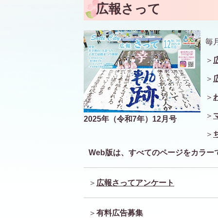
広報さって
毎
＞
＞
＞
＞
2025年（令和7年）12月号
＞
Web版は、すべてのページを
カラー
＞
広報さってアンケート
＞
有料広告募集