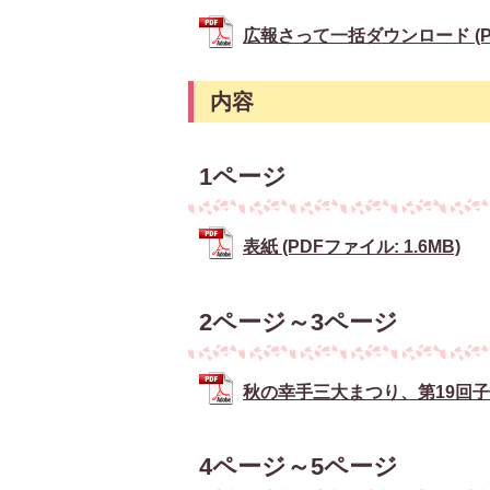
広報さって一括ダウンロード (PDF
内容
1ページ
表紙 (PDFファイル: 1.6MB)
2ページ～3ページ
秋の幸手三大まつり、第19回子育て
4ページ～5ページ