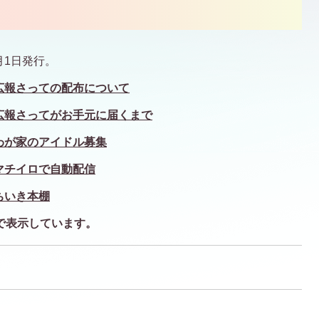
月1日発行。
広報さっての配布について
広報さってがお手元に届くまで
わが家のアイドル募集
マチイロで自動配信
ちいき本棚
で表示しています。