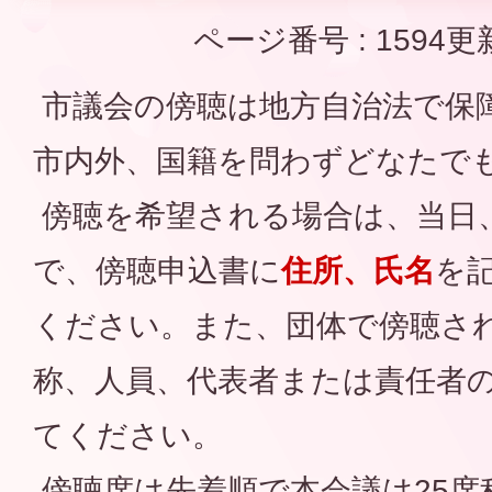
ページ番号 :
1594
更
市議会の傍聴は地方自治法で保
市内外、国籍を問わずどなたで
傍聴を希望される場合は、当日
で、傍聴申込書に
住所、氏名
を
ください。また、団体で傍聴さ
称、人員、代表者または責任者
てください。
傍聴席は先着順で本会議は25席