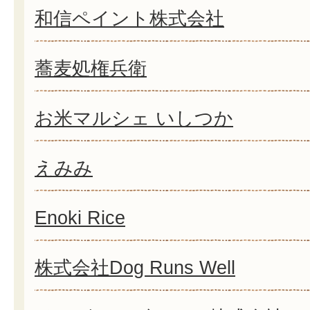
和信ペイント株式会社
蕎麦処権兵衛
お米マルシェ いしつか
えみみ
Enoki Rice
株式会社Dog Runs Well