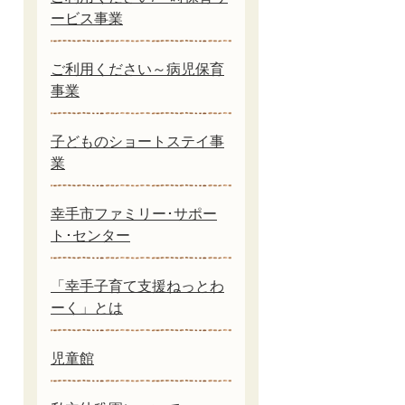
ービス事業
ご利用ください～病児保育
事業
子どものショートステイ事
業
幸手市ファミリー･サポー
ト･センター
「幸手子育て支援ねっとわ
ーく」とは
児童館