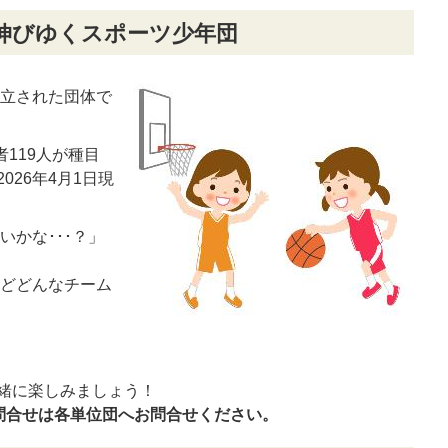
伸びゆくスポーツ少年団
設立された団体で
者119人が種目
26年4月1日現
かな･･･？」
どどんなチーム
緒に楽しみましょう！
お問合せは各単位団へお問合せください。