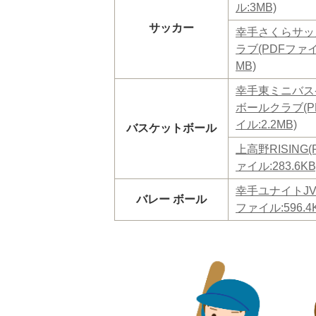
ル:3MB)
サッカー
幸手さくらサッ
ラブ(PDFファイ
MB)
幸手東ミニバス
ボールクラブ(P
イル:2.2MB)
バスケットボール
上高野RISING(
ァイル:283.6KB
幸手ユナイトJV
バレー ボール
ファイル:596.4