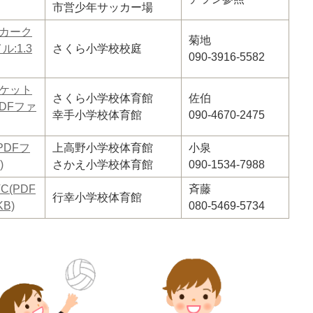
市営少年サッカー場
カーク
菊地
ル:1.3
さくら小学校校庭
090-3916-5582
ケット
さくら小学校体育館
佐伯
DFファ
幸手小学校体育館
090-4670-2475
PDFフ
上高野小学校体育館
小泉
)
さかえ小学校体育館
090-1534-7988
C(PDF
斉藤
行幸小学校体育館
KB)
080-5469-5734