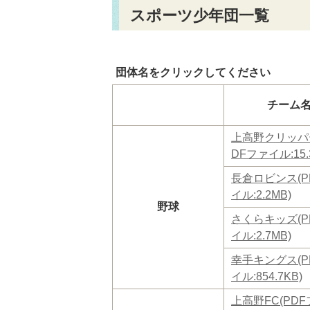
スポーツ少年団一覧
団体名をクリックしてください
チーム
上高野クリッパ
DFファイル:15.
長倉ロビンス(P
イル:2.2MB)
野球
さくらキッズ(P
イル:2.7MB)
幸手キングス(P
イル:854.7KB)
上高野FC(PD