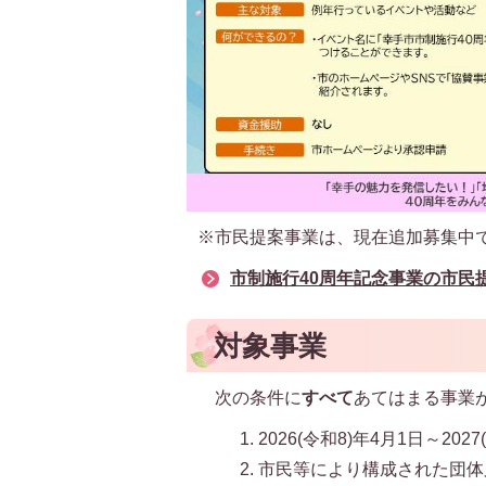
※市民提案事業は、現在追加募集中
市制施行40周年記念事業の市民
対象事業
次の条件に
すべて
あてはまる事業
2026(令和8)年4月1日～20
市民等により構成された団体