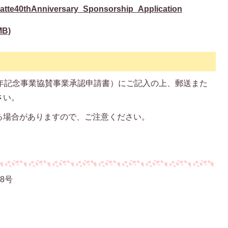
/Satte40thAnniversary_Sponsorship_Application
B)
周年記念事業協賛事業承認申請書）にご記入の上、郵送また
さい。
る場合がありますので、ご注意ください。
番8号