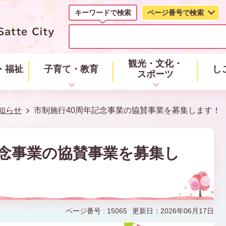
キーワードで検索
ページ番号で検索
キ
ー
ワ
ー
観光・文化・
・福祉
子育て・教育
し
ド
スポーツ
で
検
索
知らせ
市制施行40周年記念事業の協賛事業を募集します！
記念事業の協賛事業を募集し
ページ番号 :
15065
更新日：2026年06月17日