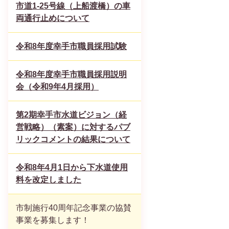
市道1-25号線（上船渡橋）の車
両通行止めについて
令和8年度幸手市職員採用試験
令和8年度幸手市職員採用説明
会（令和9年4月採用）
第2期幸手市水道ビジョン（経
営戦略）（素案）に対するパブ
リックコメントの結果について
令和8年4月1日から下水道使用
料を改定しました
市制施行40周年記念事業の協賛
事業を募集します！