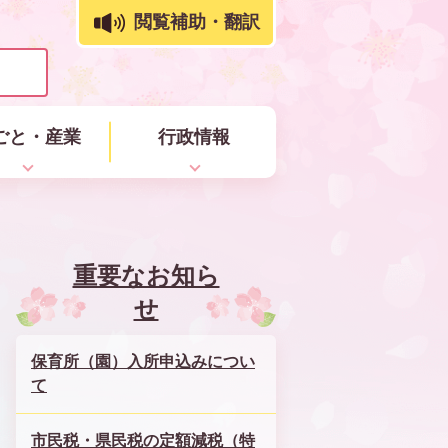
閲覧補助・翻訳
ごと・産業
行政情報
重要なお知ら
せ
保育所（園）入所申込みについ
て
市民税・県民税の定額減税（特