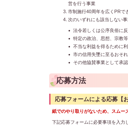
営を行う事業
市制施行40周年を広くPRで
次のいずれにも該当しない事
法令若しくは公序良俗に
特定の政治、思想、宗教
不当な利益を得るために
市の信用失墜に至るおそ
その他協賛事業として承
応募方法
応募フォームによる応募【
紙でのやり取りがないため、スムー
下記応募フォームに必要事項を入力