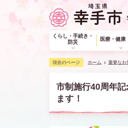
くらし・手続き・
医療・健康
防災
現在のページ
ホーム
重要なお
市制施行40周年
ます！