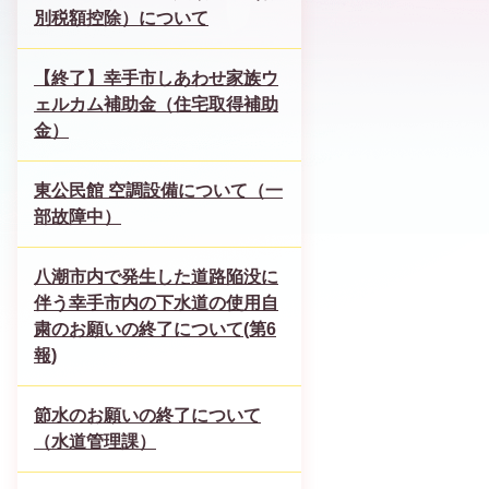
別税額控除）について
【終了】幸手市しあわせ家族ウ
ェルカム補助金（住宅取得補助
金）
東公民館 空調設備について（一
部故障中）
八潮市内で発生した道路陥没に
伴う幸手市内の下水道の使用自
粛のお願いの終了について(第6
報)
節水のお願いの終了について
（水道管理課）