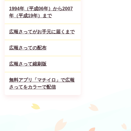
1994年（平成06年）から2007
年（平成19年）まで
広報さってがお手元に届くまで
広報さっての配布
広報さって縮刷版
無料アプリ「マチイロ」で広報
さってをカラーで配信