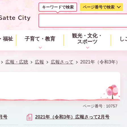
キーワードで検索
ページ番号で検索
キ
ー
ワ
ー
観光・文化・
・福祉
子育て・教育
し
ド
スポーツ
で
検
索
広報・広聴
広報
広報さって
2021年（令和3年）
）
ページ番号 :
10757
月号
2021年（令和3年）広報さって2月号