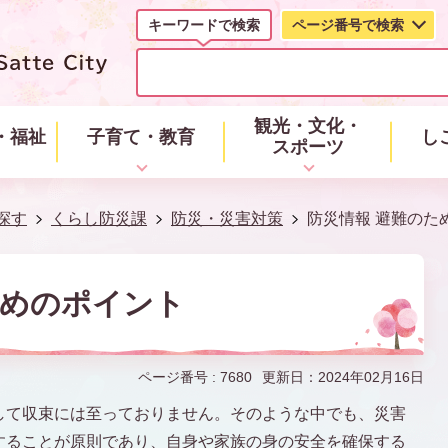
キーワードで検索
ページ番号で検索
キ
ー
ワ
ー
観光・文化・
・福祉
子育て・教育
し
ド
スポーツ
で
検
索
探す
くらし防災課
防災・災害対策
防災情報 避難のた
ためのポイント
ページ番号 :
7680
更新日：2024年02月16日
して収束には至っておりません。そのような中でも、災害
することが原則であり、自身や家族の身の安全を確保する