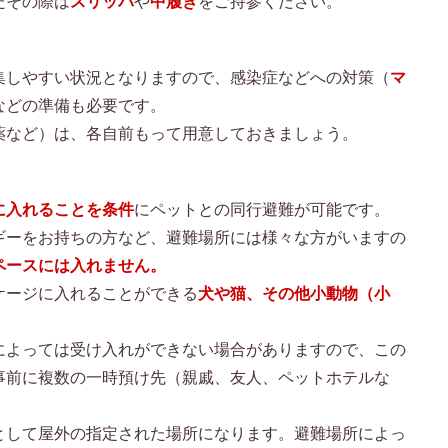
たその際は
スリッパ
や
中履き
をご持参ください。
集しやすい状況となりますので、感染症などへの対策（
マ
などの準備も必要です。
薬など）は、各自前もって用意しておきましょう。
に入れることを条件
にペットとの同行避難が可能です。
ギーをお持ちの方など、避難場所には様々な方がいますの
ペースには入れません。
ケージに入れることができる
犬や猫、その他小動物（小
。
によっては受け入れができない場合がありますので、この
事前に複数の一時預け先（親戚、友人、ペットホテルな
。
として屋外の指定された場所になります。避難場所によっ