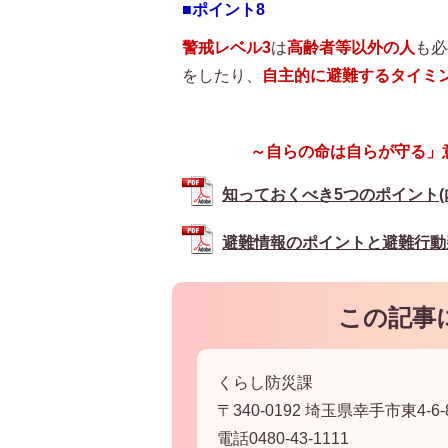
■ポイント8
警戒レベル3
は
高齢者等以外の人
も必
をしたり、
自主的に避難するタイミ
～自らの命は自らが守る」
知っておくべき5つのポイント(内閣府
避難情報のポイントと避難行動判定フ
この記事
くらし防災課
〒340-0192 埼玉県幸手市東4-6-
電話0480-43-1111