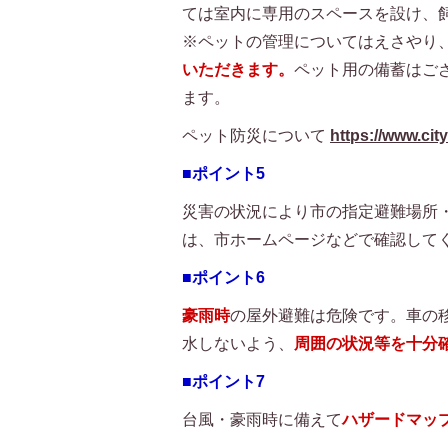
ては室内に専用のスペースを設け、
※ペットの管理についてはえさやり
いただきます。
ペット用の備蓄はご
ます。
ペット防災について
https://www.city
■ポイント5
災害の状況により市の指定避難場所
は、市ホームページなどで確認して
■ポイント6
豪雨時
の屋外避難は危険です。車の
水しないよう、
周囲の状況等を十分
■ポイント7
台風・豪雨時に備えて
ハザードマッ