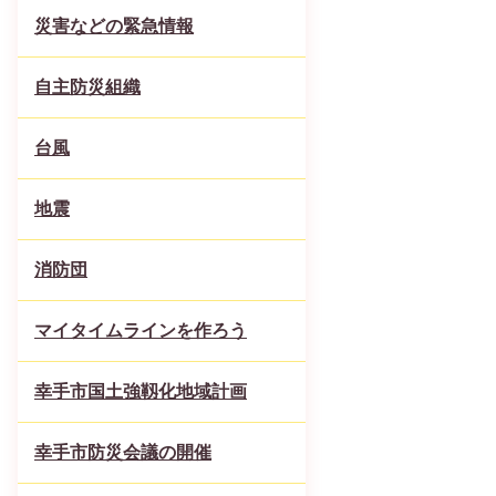
災害などの緊急情報
自主防災組織
台風
地震
消防団
マイタイムラインを作ろう
幸手市国土強靱化地域計画
幸手市防災会議の開催