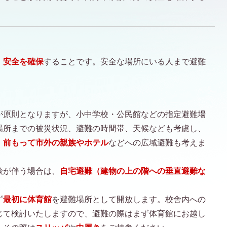
、
安全を確保
することです。安全な場所にいる人まで避難
が原則となりますが、小中学校・公民館などの指定避難場
場所までの被災状況、避難の時間帯、天候なども考慮し、
、前もって市外の親族やホテル
などへの広域避難も考えま
険が伴う場合は、
自宅避難（建物の上の階への垂直避難な
ず
最初に体育館
を避難場所として開放します。校舎内への
じて検討いたしますので、避難の際はまず体育館にお越し