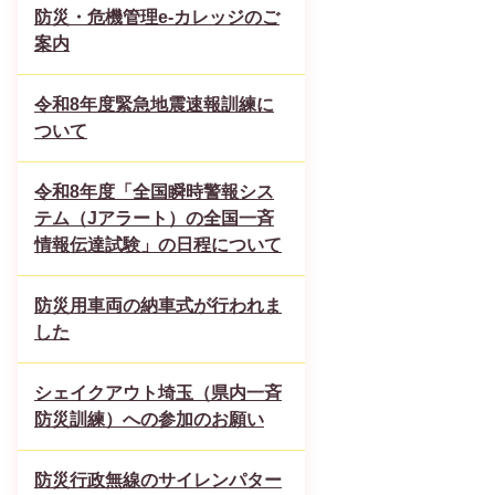
防災・危機管理e-カレッジのご
案内
令和8年度緊急地震速報訓練に
ついて
令和8年度「全国瞬時警報シス
テム（Jアラート）の全国一斉
情報伝達試験」の日程について
防災用車両の納車式が行われま
した
シェイクアウト埼玉（県内一斉
防災訓練）への参加のお願い
防災行政無線のサイレンパター