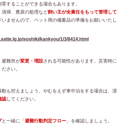
飼育することができる場合もあります。
、清掃、糞尿の処理など
飼い主が全責任をもって管理して
ざいませんので、ペット用の備蓄品の準備をお願いいたし
.satte.lg.jp/soshiki/kankyou/1/3/8414.html
・避難所が
変更・増設
される可能性があります。災害時に
ください。
移動も控えましょう。やむをえず車中泊をする場合は、浸
確認
してください。
プ
と一緒に「
避難行動判定フロー
」を確認しましょう。