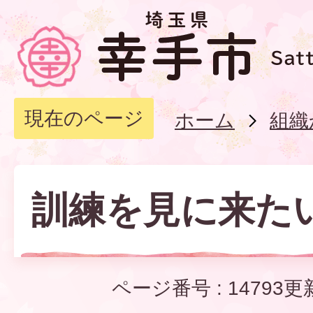
現在のページ
ホーム
組織
訓練を見に来た
ページ番号 :
14793
更