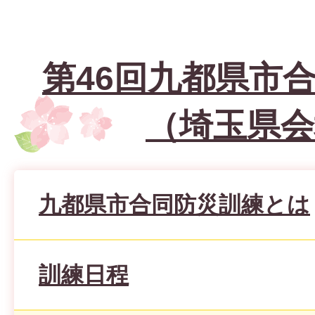
第46回九都県市
（埼玉県会
九都県市合同防災訓練とは
訓練日程