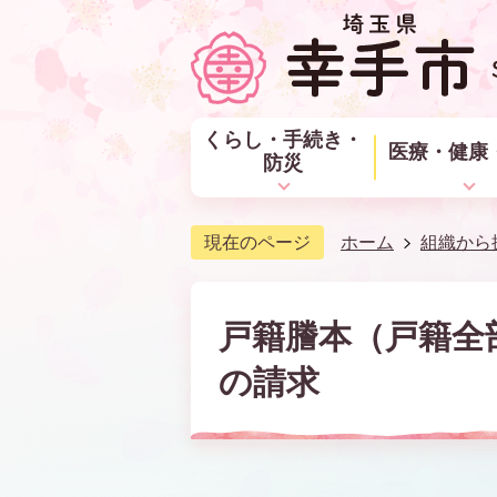
くらし・手続き・
医療・健康
防災
現在のページ
ホーム
組織から
戸籍謄本（戸籍全
の請求