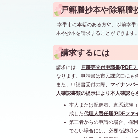
戸籍謄抄本や除籍謄
幸手市に本籍のある方や、以前幸手
本や抄本を請求することができます
請求するには
請求には、
戸籍等交付申請書(PDFファイ
なります。申請書は市民課窓口にも
また、申請書受付の際、
マイナンバ
人確認書類の提示により本人確認を
本人または配偶者、直系親族
成した
代理人選任届(PDFファイル
第三者からの申請の場合、権
でない場合には、必要な説明