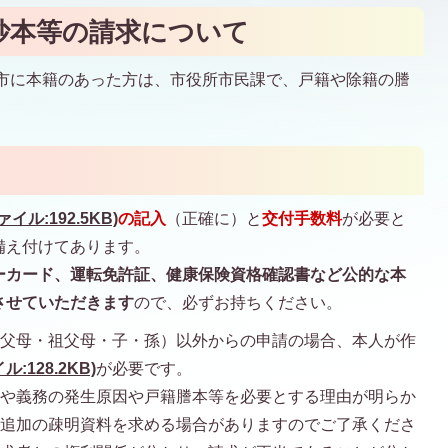
抄本等の請求について
市に本籍のあった方は、市役所市民課で、戸籍や除籍の謄
。
ル:192.5KB)
の記入
（正確に）と
交付手数料
が必要と
備え付けてあります。
ーカード、運転免許証、健康保険資格確認書など公的な本
させていただきます
ので、必ずお持ちください。
（父母・祖父母・子・孫）以外からの申請の場合、本人が作
:128.2KB)
が必要です。
利や義務の発生原因や戸籍謄本等を必要とする理由が明らか
や追加の疎明資料を求める場合がありますのでご了承くださ