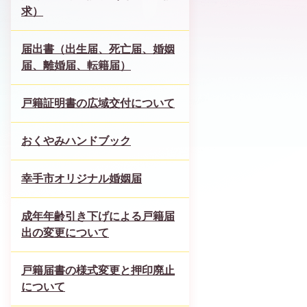
求）
届出書（出生届、死亡届、婚姻
届、離婚届、転籍届）
戸籍証明書の広域交付について
おくやみハンドブック
幸手市オリジナル婚姻届
成年年齢引き下げによる戸籍届
出の変更について
戸籍届書の様式変更と押印廃止
について