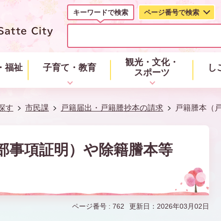
キーワードで検索
ページ番号で検索
キ
ー
ワ
ー
観光・文化・
・福祉
子育て・教育
し
ド
スポーツ
で
検
索
探す
市民課
戸籍届出・戸籍謄抄本の請求
戸籍謄本（
部事項証明）や除籍謄本等
ページ番号 :
762
更新日：2026年03月02日