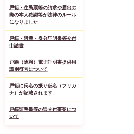
戸籍・住民票等の請求や届出の
際の本人確認等が法律のルール
になりました
戸籍・附票・身分証明書等交付
申請書
戸籍（除籍）電子証明書提供用
識別符号について
戸籍に氏名の振り仮名（フリガ
ナ）が記載されます
戸籍証明書等の誤交付事案につ
いて