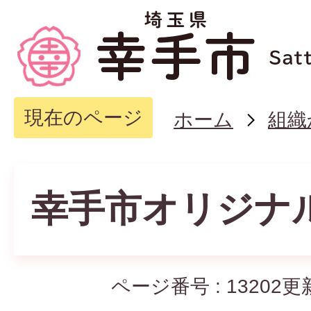
現在のページ
ホーム
組織
幸手市オリジナ
ページ番号 :
13202
更