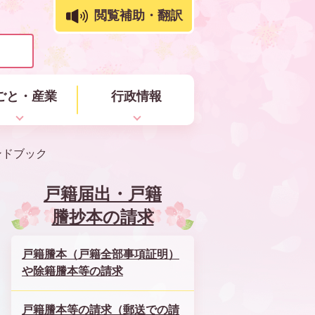
閲覧補助・翻訳
ごと・産業
行政情報
ンドブック
戸籍届出・戸籍
謄抄本の請求
戸籍謄本（戸籍全部事項証明）
や除籍謄本等の請求
戸籍謄本等の請求（郵送での請