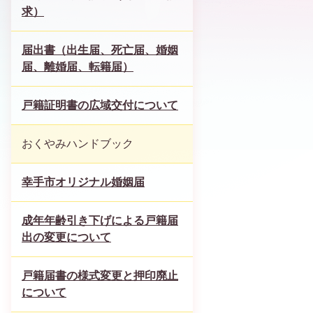
求）
届出書（出生届、死亡届、婚姻
届、離婚届、転籍届）
戸籍証明書の広域交付について
おくやみハンドブック
幸手市オリジナル婚姻届
成年年齢引き下げによる戸籍届
出の変更について
戸籍届書の様式変更と押印廃止
について