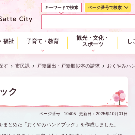
キーワードで検索
ページ番号で検索
キ
ー
ワ
ー
観光・文化・
・福祉
子育て・教育
し
ド
スポーツ
で
検
索
探す
市民課
戸籍届出・戸籍謄抄本の請求
おくやみハ
ック
ページ番号 :
10405
更新日：2025年10月01日
をまとめた「おくやみハンドブック」を作成しました。