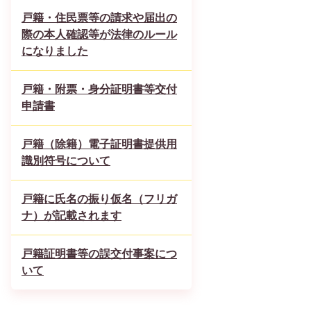
戸籍・住民票等の請求や届出の
際の本人確認等が法律のルール
になりました
戸籍・附票・身分証明書等交付
申請書
戸籍（除籍）電子証明書提供用
識別符号について
戸籍に氏名の振り仮名（フリガ
ナ）が記載されます
戸籍証明書等の誤交付事案につ
いて