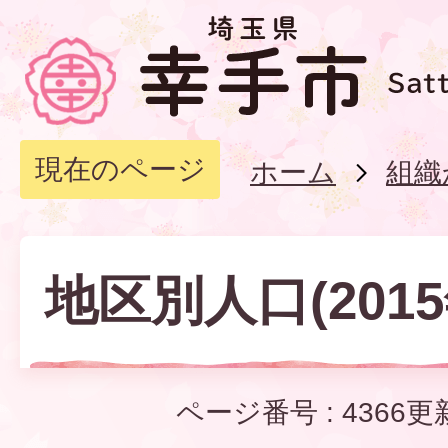
現在のページ
ホーム
組織
地区別人口(2015
ページ番号 :
4366
更