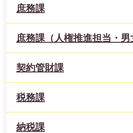
庶務課
庶務課（人権推進担当・男
契約管財課
税務課
納税課