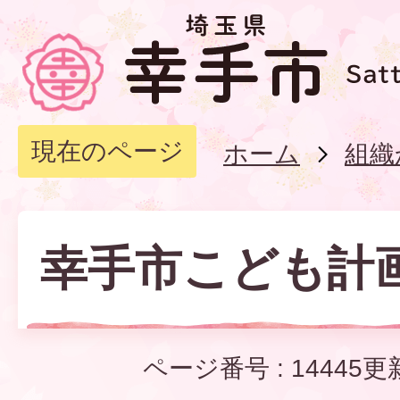
現在のページ
ホーム
組織
幸手市こども計
ページ番号 :
14445
更