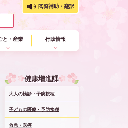
閲覧補助・翻訳
ごと・産業
行政情報
健康増進課
大人の検診・予防接種
子どもの医療・予防接種
救急・医療