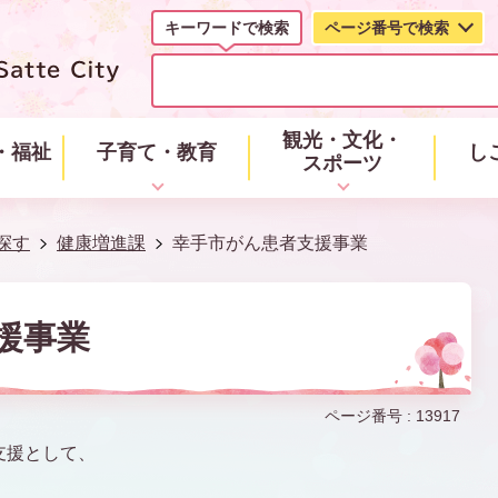
キーワードで検索
ページ番号で検索
キ
ー
ワ
ー
観光・文化・
・福祉
子育て・教育
し
ド
スポーツ
で
検
索
探す
健康増進課
幸手市がん患者支援事業
援事業
ページ番号 :
13917
支援として、