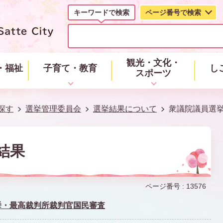
キーワードで検索
ページ番号で検索
キ
ー
ワ
ー
観光・文化・
・福祉
子育て・教育
し
ド
スポーツ
で
検
索
探す
選挙管理委員会
選挙結果について
衆議院議員選
結果
ページ番号 :
13576
選挙・最高裁判所裁判官国民審査