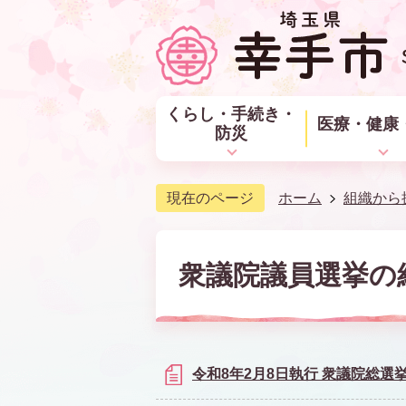
くらし・手続き・
医療・健康
防災
現在のページ
ホーム
組織から
衆議院議員選挙の
令和8年2月8日執行 衆議院総